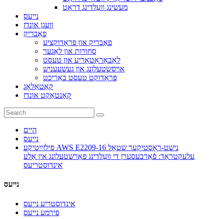
מעשינג וועַלדינג דראָט
נייעס
וועגן אונדז
פאַבריק
פאַבריק און פּראָדוקציע
סחורות און לאַגער
לאַבאָראַטאָריע און טעסט
אויסשטעלונג און געשעעניש
פּראָדוקט טעסט באַריכט
קאַטאַלאָג
קאָנטאַקט אונדז
היים
נייעס
פילזײַטיקע AWS E2209-16 נישט-ראָסטיקער שטאָל
עלעקטראָד: פֿאַרבעסערן די וועַלדינג פאָרשטעלונג אין אַלע
אינדוסטריעס
נייעס
אינדוסטריע נייעס
פירמע נייעס