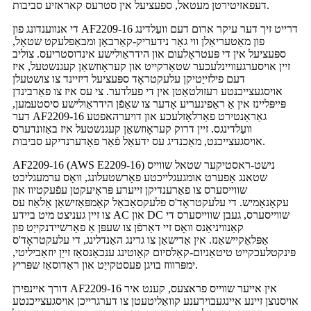
דעפאזיטירטן מעטאל, ספעציעל אין סטרעס קאראזיע סביבות.
די אנווענדונג פון AF2209-16 דרייט זיך דער עיקר ארום דעם וועַלדינג
פון מאַטעריאַלן ווי גאָר נידעריק-קאַרבאָן ומבאַפלעקט שטאָל,
ספּעציעל אין די פּעטראָלעום און הידראַולישע אינדוסטריעס. צוליב
זיין אויסערגעוויינלעכער שטאַרקייט און קעראָוזשאַן קעגנשטעל, איז
דעם פילזייַטיקן עלעקטראָד ספּעציעל דיזיינד צו צושטעלן
אויסגעצייכנטע רעזולטאַטן אין די פעלדער. צי עס איז צו פאַרבינדן
פּייפּליינז אין אַ ראַפינעריע אָדער צו שאַפֿן הידראַולישע סיסטעמען,
דער AF2209-16 גאַראַנטירט פאַרלאָזלעכע און דויערהאפטע
וועַלדינגס. זיין דרוק קעראָוזשאַן קעגנשטעל איז באַזונדערס
אויסגעצייכנט, מאַכנדיג עס ידעאַל פֿאַר פאָדערנדיקע סביבות.
AF2209-16 (AWS E2209-16) נישט-ראסטיקער שטאל שווייס
שטאנג אָפערט אומגעגלייכטע פאָרשטעלונג, וואָס ערמעגליכט
שווייסערס צו פאַרענדיקן זייערע פּראָיעקטן עפֿעקטיוו און
עקאָנאָמיש. די עלעקטראָד'ס פלעקסאַבאַל קאַמפּאַזישאַן אַלאַוז עס
צו זיין געניצט מיט ביידע AC און DC שווייסערס, געבן שווייסערס די
קאַנוויניאַנס וואָס זיי דאַרפֿן צו שעפּן אַ פאַרשיידנקייַט פון
אַפּלאַקיישאַנז. אין אַדישאַן צו גרינג האַנדלינג, די עלעקטראָד'ס
פּינקטלעכקייט טיטאַניום-קאַלסיום קאָוטינג ענכאַנסאַז זייַן יוזאַביליטי,
ימפּרוווז בויגן פעסטקייַט און ראַדוסאַז שפּריץ.
דורך איינפירן AF2209-16 אין אייער שווייס פראצעס, קענט איר
אויסנוצן זיינע איינגעבוירענע קוואַליטעטן צו דערגרייכן אויסגעצייכנטע