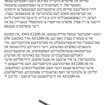
שווייסן אין אולטרא-נידעריק קארבאן נישט-ראסטיקע שטאָל
מאַטעריאַלן. די מעגלעכקייט צו קאָנסיסטענט צושטעלן
הויך-קוואַליטעט שווייסן מיט אויסגעצייכנט קעגנשטעל צו קראַקינג
און קעראָוזשאַן מאכט דעם עלעקטראָד אַן אַנשאַצבאַר געצייַג.
דערצו, זיין קאָמפּאַטאַביליטי מיט אַ ברייט קייט פון שווייסערז לייגט
ווייטער צו זיין אַפּיל, אַלאַוינג שווייסערז צו סימלאַסלי ינטעגרירן עס אין
זייער עקסיסטינג סעטאַפּ.
אין מסקנא, AWS E2209-16 נישט-ראסטיקער שטאל שווייס-שטאנג,
אויך באקאנט אלס AF2209-16, איז א שטארק געצייג וואס קען
פארבעסערן שווייס-פארשטעלונג אין פארשידענע אינדוסטריעס. איר
טיטאניום-קאלציום באַדעקונג, זייער נידעריקע קוילן-שטאף און
שטיקשטאף-אנטהאלטנדיקע קאמפאזיציע, און אויסגעצייכנטע
האנדלען-מעגלעכקייטן שטעלן עס באַזונדער פון אנדערע
עלעקטראָדן. צי איר אַרבעט אין פּעטראָלעום, הידראַוליקס אדער
פארבונדענע אינדוסטריעס, וועט ארייננעמען די AF2209-16 אין
אייער שווייס-פּראָצעס זיכער מאַכן אומגעגלייכבארע רעזולטאַטן.
קלייבט אַן עלעקטראָד וואָס גאַראַנטירט עפעקטיווע, פאַרלאָזלעכע
און דויערהאפטע שווייס-זאַכן - קלייבט די AF2209-16.