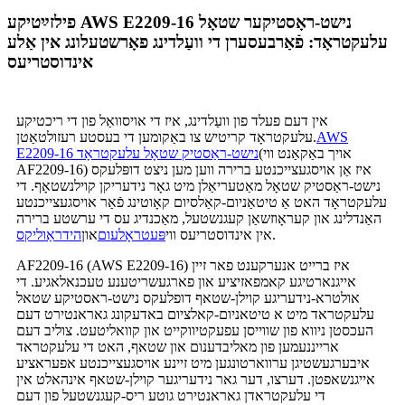
פילזײַטיקע AWS E2209-16 נישט-ראָסטיקער שטאָל
עלעקטראָד: פֿאַרבעסערן די וועַלדינג פאָרשטעלונג אין אַלע
אינדוסטריעס
אין דעם פעלד פון וועַלדינג, איז די אויסוואַל פון די ריכטיקע
AWS
עלעקטראָד קריטיש צו באַקומען די בעסטע רעזולטאַטן.
(אויך באַקאַנט ווי
E2209-16 נישט-ראַסטיק שטאָל עלעקטראָד
AF2209-16) איז אַן אויסגעצייכנטע ברירה ווען מען ניצט דופּלעקס
נישט-ראַסטיק שטאָל מאַטעריאַלן מיט גאָר נידעריקן קוילנשטאָף. די
עלעקטראָד האט אַ טיטאַניום-קאַלסיום קאָוטינג פֿאַר אויסגעצייכנטע
האַנדלינג און קעראָוזשאַן קעגנשטעל, מאַכנדיג עס די ערשטע ברירה
.
אין אינדוסטריעס ווי
פּעטראָלעום
און
הידראַוליקס
AF2209-16 (AWS E2209-16) איז ברייט אנערקענט פאר זיין
אייגנארטיגע קאמפאזיציע און פארגעשריטענע טעכנאלאגיע. די
אולטרא-נידעריגע קוילן-שטאף דופלעקס נישט-ראסטיקע שטאל
עלעקטראד מיט א טיטאניום-קאלציום באדעקונג גאראנטירט דעם
העכסטן ניווא פון שווייסן עפעקטיווקייט און קוואליטעט. צוליב דעם
ארייננעמען פון מאליבדענום און שטאף, האט די עלעקטראד
איבערגעשטיגן ערווארטונגען מיט זיינע אויסגעצייכנטע אפעראציע
אייגנשאפטן. דערצו, דער גאר נידעריגער קוילן-שטאף אינהאלט אין
די עלעקטראדן גאראנטירט גוטע ריס-קעגנשטעל פון דעם