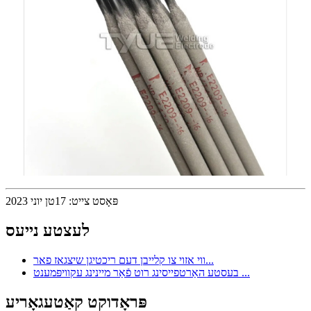
פּאָסט צייט: 17טן יוני 2023
לעצטע נייעס
ווי אזוי צו קלייבן דעם ריכטיגן שיצגאז פאר...
בעסטע האַרטפייסינג רוט פֿאַר מיינינג עקוויפּמענט ...
פּראָדוקט קאַטעגאָריע