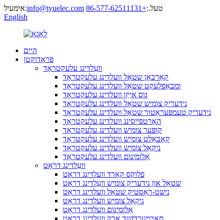
טעל.:
+86-577-62511131
info@tyuelec.com
אימעיל:
English
היים
פּראָדוקטן
וועַלדינג עלעקטראָד
קאַרבאָן שטאָל וועלדינג עלעקטראָד
ומבאַפלעקט שטאָל וועלדינג עלעקטראָד
גוס אייַזן וועלדינג עלעקטראָד
נידעריק צומיש שטאָל וועלדינג עלעקטראָד
נידעריק טעמפּעראַטור שטאָל וועלדינג עלעקטראָד
האַרטפייסינג וועלדינג עלעקטראָד
קופּער צומיש וועלדינג עלעקטראָד
קאָבאַלט צומיש וועלדינג עלעקטראָד
ניקאַל צומיש וועלדינג עלעקטראָד
אַלומינום וועלדינג עלעקטראָד
וועַלדינג דראָט
פלוקס קאָרד וועלדינג דראָט
שטאָל און נידעריק צומיש וועַלדינג דראָט
נישט-ראַסטיק שטאָל וועלדינג דראָט
ניקאַל צומיש וועלדינג דראָט
אַלומינום וועלדינג דראָט
סאַבמערדזשד אַרק וועלדינג דראָט