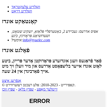
וועַלדינג עלעקטראָד
וועַלדינג דראָט
קאָנטאַקט אונדז
אפיס אדרעס: געביידע 2, באַטערפליי פּלאַזאַ, יועקינג שטאָט,
זשעדזשיאַנג פּראָווינץ, כינע
info@tyuelec.com
אימעיל:
פֿאָלגט אונדז
פֿאַר פֿראַגעס וועגן אונדזערע פּראָדוקטן אָדער פּרייזן, ביטע
לאָזט אונדז אייער בליצפּאָסט אַדרעס און מיר וועלן זיך מיט
אייך פֿאַרבינדן אין 24 שעה.
אָנפֿרעג איצט
© קאַפּירייט - 2010-2023: אַלע רעכטן רעזערווירט.
זייטלעך מאַפּע
-
שפּיץ בלאָג
-
שפּיץ זוכן