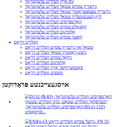
גוס אייַזן וועלדינג עלעקטראָד
נידעריק צומיש שטאָל וועלדינג עלעקטראָד
נידעריק טעמפּעראַטור שטאָל וועלדינג עלעקטראָד
היץ-קעגנשטעליק שטאָל וועלדינג עלעקטראָד
האַרטפייסינג וועלדינג עלעקטראָד
קאָבאַלט צומיש וועלדינג עלעקטראָד
אַלומינום וועלדינג עלעקטראָד
קופּער צומיש וועלדינג עלעקטראָד
וועַלדינג דראָט
שטאָל און נידעריק צומיש וועַלדינג דראָט
נישט-ראַסטיק שטאָל וועלדינג דראָט
ניקאַל צומיש וועלדינג דראָט
אַלומינום וועלדינג דראָט
סאַבמערדזשד אַרק וועלדינג דראָט
מעשינג וועַלדינג דראָט
אויסגעצייכנטע פּראָדוקטן
ד132 (ב-83) האַרטפייסינג וועַלדינג עלעקטראָד,
סורפאַסינג...