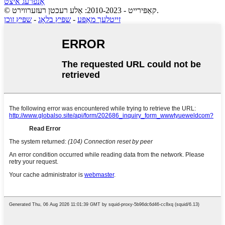
אָנפֿרעג איצט
© קאַפּירייט - 2010-2023: אַלע רעכטן רעזערווירט.
זייטלעך מאַפּע
-
שפּיץ בלאָג
-
שפּיץ זוכן