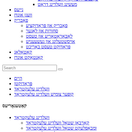
מעשינג וועַלדינג דראָט
נייעס
וועגן אונדז
פאַבריק
פאַבריק און פּראָדוקציע
סחורות און לאַגער
לאַבאָראַטאָריע און טעסט
אויסשטעלונג און געשעעניש
פּראָדוקט טעסט באַריכט
קאַטאַלאָג
קאָנטאַקט אונדז
היים
פּראָדוקטן
וועַלדינג עלעקטראָד
קופּער צומיש וועלדינג עלעקטראָד
קאַטעגאָריעס
וועַלדינג עלעקטראָד
קאַרבאָן שטאָל וועלדינג עלעקטראָד
ומבאַפלעקט שטאָל וועלדינג עלעקטראָד