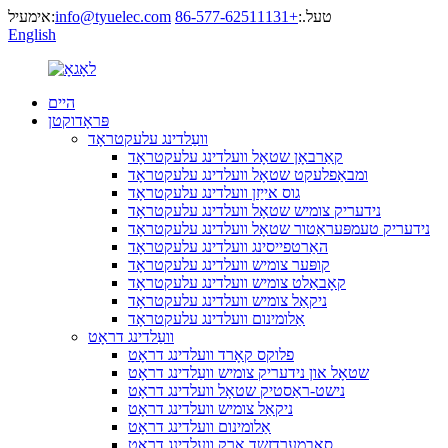
טעל.:
+86-577-62511131
info@tyuelec.com
אימעיל:
English
היים
פּראָדוקטן
וועַלדינג עלעקטראָד
קאַרבאָן שטאָל וועלדינג עלעקטראָד
ומבאַפלעקט שטאָל וועלדינג עלעקטראָד
גוס אייַזן וועלדינג עלעקטראָד
נידעריק צומיש שטאָל וועלדינג עלעקטראָד
נידעריק טעמפּעראַטור שטאָל וועלדינג עלעקטראָד
האַרטפייסינג וועלדינג עלעקטראָד
קופּער צומיש וועלדינג עלעקטראָד
קאָבאַלט צומיש וועלדינג עלעקטראָד
ניקאַל צומיש וועלדינג עלעקטראָד
אַלומינום וועלדינג עלעקטראָד
וועַלדינג דראָט
פלוקס קאָרד וועלדינג דראָט
שטאָל און נידעריק צומיש וועַלדינג דראָט
נישט-ראַסטיק שטאָל וועלדינג דראָט
ניקאַל צומיש וועלדינג דראָט
אַלומינום וועלדינג דראָט
סאַבמערדזשד אַרק וועלדינג דראָט