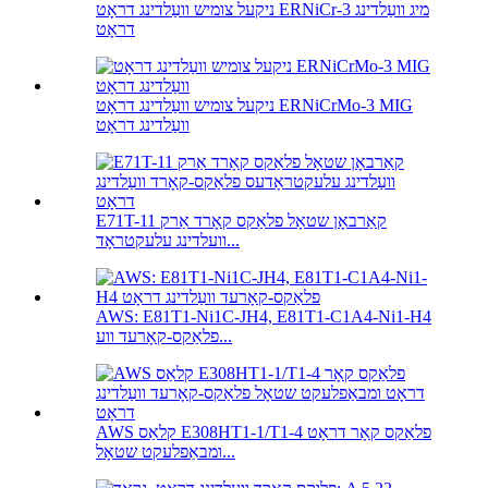
ניקעל צומיש וועַלדינג דראָט ERNiCr-3 מיג וועַלדינג
דראָט
ניקעל צומיש וועַלדינג דראָט ERNiCrMo-3 MIG
וועַלדינג דראָט
E71T-11 קאַרבאָן שטאָל פלאַקס קאָרד אַרק
וועלדינג עלעקטראָד...
AWS: E81T1-Ni1C-JH4, E81T1-C1A4-Ni1-H4
פלאַקס-קאָרעד ווע...
AWS קלאַס E308HT1-1/T1-4 פלאַקס קאָר דראָט
ומבאַפלעקט שטאָל...