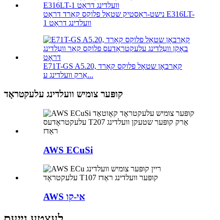
נישט-ראַסטיק שטאָל פלוקס קאָרד דראָט E316LT-
1 וועלדינג דראָט
E71T-GS A5.20, קאַרבאָן שטאָל פלוקס קאָרד
אַרק וועלדינג ע...
קופּער צומיש וועלדינג עלעקטראָד
AWS ECuSi
AWS אי-קו
לעצטע נייעס