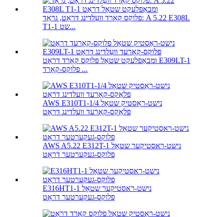
פלוקס קאָרד וועַלדינג דראָט, גראַד: A 5.22 E308L
T1-1 שט...
ומבאַפלעקט שטאָל פלוקס קאָרד דראָט E309LT-1
פלוקס-קאָרד ...
AWS E310T1-1/4 נישט-ראַסטיק שטאָל
פלאַקס-קאָרעד וועלדינג דראָט
AWS A5.22 E312T-1 נישט-ראסטיקער שטאָל
פלוקס-געקערטער דראָט
E316HT1-1 נישט-ראסטיקער שטאָל
פלוקס-געקערטער דראָט