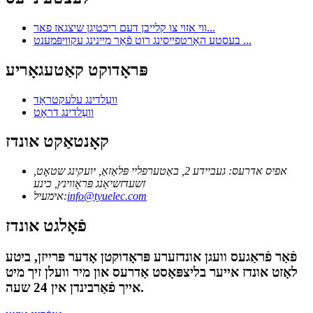
ווי אזוי צו קלייבן דעם ריכטיגן שיצגאז פאר...
בעסטע האַרטפייסינג רוט פֿאַר מיינינג עקוויפּמענט ...
פּראָדוקט קאַטעגאָריע
וועַלדינג עלעקטראָד
וועַלדינג דראָט
קאָנטאַקט אונדז
אפיס אדרעס: געביידע 2, באַטערפליי פּלאַזאַ, יועקינג שטאָט,
זשעדזשיאַנג פּראָווינץ, כינע
info@tyuelec.com
אימעיל:
פֿאָלגט אונדז
פֿאַר פֿראַגעס וועגן אונדזערע פּראָדוקטן אָדער פּרייזן, ביטע
לאָזט אונדז אייער בליצפּאָסט אַדרעס און מיר וועלן זיך מיט
אייך פֿאַרבינדן אין 24 שעה.