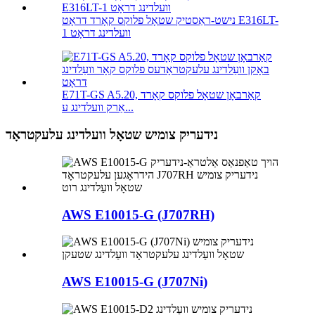
נישט-ראַסטיק שטאָל פלוקס קאָרד דראָט E316LT-
1 וועלדינג דראָט
E71T-GS A5.20, קאַרבאָן שטאָל פלוקס קאָרד
אַרק וועלדינג ע...
נידעריק צומיש שטאָל וועלדינג עלעקטראָד
AWS E10015-G (J707RH)
AWS E10015-G (J707Ni)