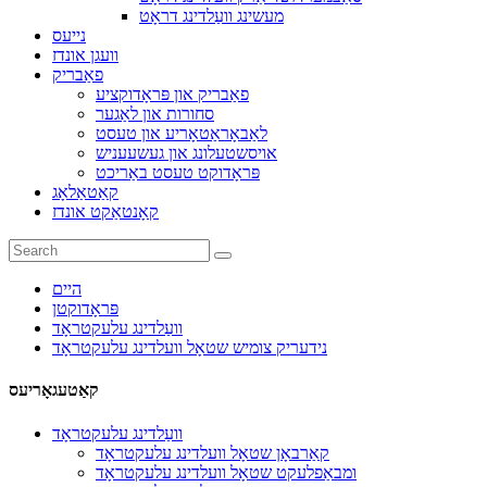
מעשינג וועַלדינג דראָט
נייעס
וועגן אונדז
פאַבריק
פאַבריק און פּראָדוקציע
סחורות און לאַגער
לאַבאָראַטאָריע און טעסט
אויסשטעלונג און געשעעניש
פּראָדוקט טעסט באַריכט
קאַטאַלאָג
קאָנטאַקט אונדז
היים
פּראָדוקטן
וועַלדינג עלעקטראָד
נידעריק צומיש שטאָל וועלדינג עלעקטראָד
קאַטעגאָריעס
וועַלדינג עלעקטראָד
קאַרבאָן שטאָל וועלדינג עלעקטראָד
ומבאַפלעקט שטאָל וועלדינג עלעקטראָד