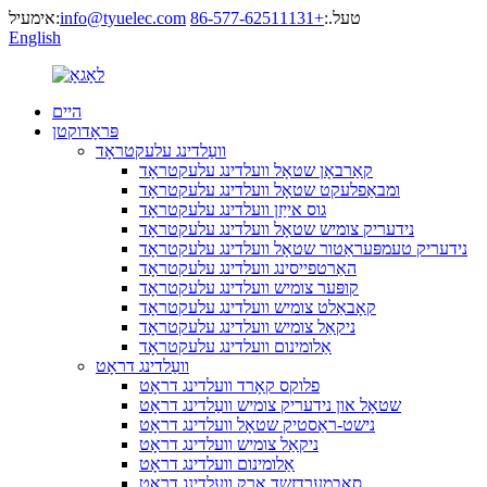
טעל.:
+86-577-62511131
info@tyuelec.com
אימעיל:
English
היים
פּראָדוקטן
וועַלדינג עלעקטראָד
קאַרבאָן שטאָל וועלדינג עלעקטראָד
ומבאַפלעקט שטאָל וועלדינג עלעקטראָד
גוס אייַזן וועלדינג עלעקטראָד
נידעריק צומיש שטאָל וועלדינג עלעקטראָד
נידעריק טעמפּעראַטור שטאָל וועלדינג עלעקטראָד
האַרטפייסינג וועלדינג עלעקטראָד
קופּער צומיש וועלדינג עלעקטראָד
קאָבאַלט צומיש וועלדינג עלעקטראָד
ניקאַל צומיש וועלדינג עלעקטראָד
אַלומינום וועלדינג עלעקטראָד
וועַלדינג דראָט
פלוקס קאָרד וועלדינג דראָט
שטאָל און נידעריק צומיש וועַלדינג דראָט
נישט-ראַסטיק שטאָל וועלדינג דראָט
ניקאַל צומיש וועלדינג דראָט
אַלומינום וועלדינג דראָט
סאַבמערדזשד אַרק וועלדינג דראָט