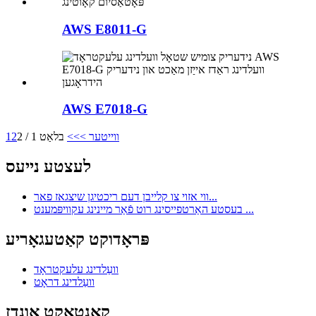
AWS E8011-G
AWS E7018-G
ווייטער >
>>
בלאַט 1 / 2
2
1
לעצטע נייעס
ווי אזוי צו קלייבן דעם ריכטיגן שיצגאז פאר...
בעסטע האַרטפייסינג רוט פֿאַר מיינינג עקוויפּמענט ...
פּראָדוקט קאַטעגאָריע
וועַלדינג עלעקטראָד
וועַלדינג דראָט
קאָנטאַקט אונדז