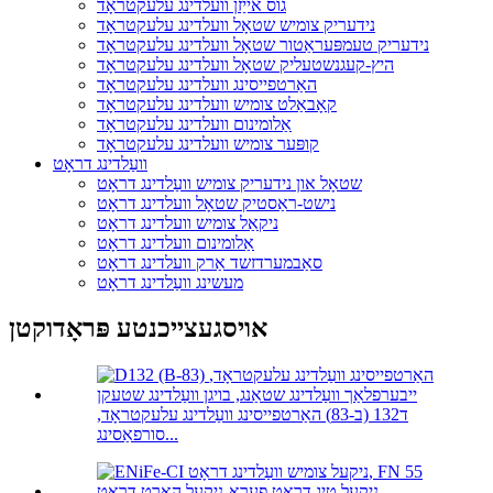
גוס אייַזן וועלדינג עלעקטראָד
נידעריק צומיש שטאָל וועלדינג עלעקטראָד
נידעריק טעמפּעראַטור שטאָל וועלדינג עלעקטראָד
היץ-קעגנשטעליק שטאָל וועלדינג עלעקטראָד
האַרטפייסינג וועלדינג עלעקטראָד
קאָבאַלט צומיש וועלדינג עלעקטראָד
אַלומינום וועלדינג עלעקטראָד
קופּער צומיש וועלדינג עלעקטראָד
וועַלדינג דראָט
שטאָל און נידעריק צומיש וועַלדינג דראָט
נישט-ראַסטיק שטאָל וועלדינג דראָט
ניקאַל צומיש וועלדינג דראָט
אַלומינום וועלדינג דראָט
סאַבמערדזשד אַרק וועלדינג דראָט
מעשינג וועַלדינג דראָט
אויסגעצייכנטע פּראָדוקטן
ד132 (ב-83) האַרטפייסינג וועַלדינג עלעקטראָד,
סורפאַסינג...