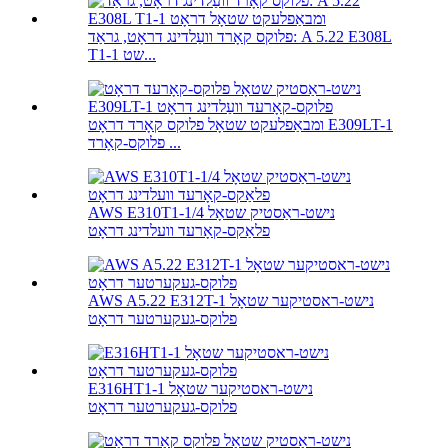
פלוקס קאָרד וועַלדינג דראָט, גראַד: A 5.22 E308L
T1-1 שט...
ומבאַפלעקט שטאָל פלוקס קאָרד דראָט E309LT-1
פלוקס-קאָרד ...
AWS E310T1-1/4 נישט-ראַסטיק שטאָל
פלאַקס-קאָרעד וועלדינג דראָט
AWS A5.22 E312T-1 נישט-ראסטיקער שטאָל
פלוקס-געקערטער דראָט
E316HT1-1 נישט-ראסטיקער שטאָל
פלוקס-געקערטער דראָט