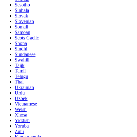
Sesotho
Sinhala
Slovak
Slovenian
Somali
Samoan
Scots Gaelic
Shona
Sindhi
Sundanese
Swahili
Tajik
Tamil
Telugu
Thai
Ukrainian
Urdu
Uzbek
Vietnamese
Welsh
Xhosa
Yiddish
Yoruba
Zulu
Kinyarwanda