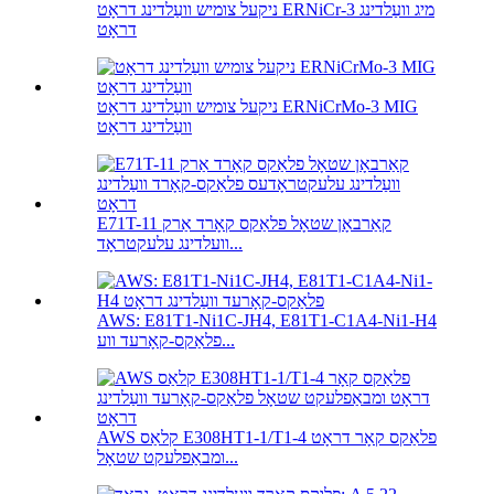
ניקעל צומיש וועַלדינג דראָט ERNiCr-3 מיג וועַלדינג
דראָט
ניקעל צומיש וועַלדינג דראָט ERNiCrMo-3 MIG
וועַלדינג דראָט
E71T-11 קאַרבאָן שטאָל פלאַקס קאָרד אַרק
וועלדינג עלעקטראָד...
AWS: E81T1-Ni1C-JH4, E81T1-C1A4-Ni1-H4
פלאַקס-קאָרעד ווע...
AWS קלאַס E308HT1-1/T1-4 פלאַקס קאָר דראָט
ומבאַפלעקט שטאָל...