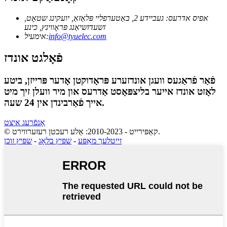
אפיס אדרעס: געביידע 2, באַטערפליי פּלאַזאַ, יועקינג שטאָט,
זשעדזשיאַנג פּראָווינץ, כינע
info@tyuelec.com
אימעיל:
פֿאָלגט אונדז
פֿאַר פֿראַגעס וועגן אונדזערע פּראָדוקטן אָדער פּרייזן, ביטע
לאָזט אונדז אייער בליצפּאָסט אַדרעס און מיר וועלן זיך מיט
אייך פֿאַרבינדן אין 24 שעה.
אָנפֿרעג איצט
© קאַפּירייט - 2010-2023: אַלע רעכטן רעזערווירט.
זייטלעך מאַפּע
-
שפּיץ בלאָג
-
שפּיץ זוכן