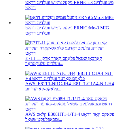
ניקעל צומיש וועַלדינג דראָט ERNiCr-3 מיג וועַלדינג
דראָט
ניקעל צומיש וועַלדינג דראָט ERNiCrMo-3 MIG
וועַלדינג דראָט
E71T-11 קאַרבאָן שטאָל פלאַקס קאָרד אַרק
וועלדינג עלעקטראָד...
AWS: E81T1-Ni1C-JH4, E81T1-C1A4-Ni1-H4
פלאַקס-קאָרעד ווע...
AWS קלאַס E308HT1-1/T1-4 פלאַקס קאָר דראָט
ומבאַפלעקט שטאָל...