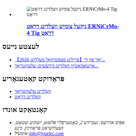
ניקעל צומיש וועלדינג דראָט ERNiCrMo-
4 Tig דראָט
לעצטע נייעס
【2026 פרילינג פעסטיוואַל מעלדונג】יאָר פון די...
אויטאמאטיוו וועַלדינג כידעשים: עלעקטראָד...
פּראָדוקט קאַטעגאָריע
וועַלדינג עלעקטראָד
וועַלדינג דראָט
קאָנטאַקט אונדז
אפיס אדרעס: געביידע 2, באַטערפליי פּלאַזאַ, יועקינג שטאָט,
זשעדזשיאַנג פּראָווינץ, כינע
info@tyuelec.com
אימעיל: