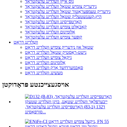
גוס אייַזן וועלדינג עלעקטראָד
נידעריק צומיש שטאָל וועלדינג עלעקטראָד
נידעריק טעמפּעראַטור שטאָל וועלדינג עלעקטראָד
היץ-קעגנשטעליק שטאָל וועלדינג עלעקטראָד
האַרטפייסינג וועלדינג עלעקטראָד
קאָבאַלט צומיש וועלדינג עלעקטראָד
אַלומינום וועלדינג עלעקטראָד
קופּער צומיש וועלדינג עלעקטראָד
וועַלדינג דראָט
שטאָל און נידעריק צומיש וועַלדינג דראָט
נישט-ראַסטיק שטאָל וועלדינג דראָט
ניקאַל צומיש וועלדינג דראָט
אַלומינום וועלדינג דראָט
סאַבמערדזשד אַרק וועלדינג דראָט
מעשינג וועַלדינג דראָט
אויסגעצייכנטע פּראָדוקטן
ד132 (ב-83) האַרטפייסינג וועַלדינג עלעקטראָד,
סורפאַסינג...