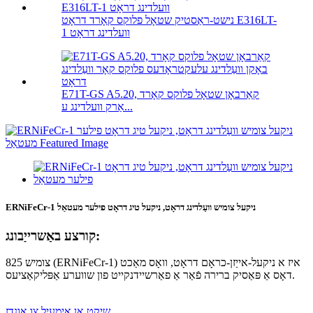
נישט-ראַסטיק שטאָל פלוקס קאָרד דראָט E316LT-
1 וועלדינג דראָט
E71T-GS A5.20, קאַרבאָן שטאָל פלוקס קאָרד
אַרק וועלדינג ע...
ERNiFeCr-1 ניקעל צומיש וועַלדינג דראָט, ניקעל טיג דראָט פילער מעטאַל
קורצע באַשרייַבונג:
צומיש 825 (ERNiFeCr-1) איז א ניקעל-אייַזן-כראָם דראָט, וואָס מאַכט
דאָס אַ פּאַסיק ברירה פֿאַר אַ פאַרשיידנקייט פון שווערע אַפּליקאַציעס.
שיקט אַן אימעיל צו אונדז