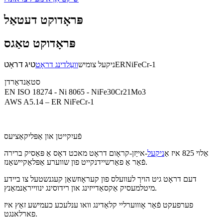
פּראָדוקט דעטאַל
פּראָדוקט טאַגס
ERNiFeCr-1
ניקעל צומיש
וועַלדינג דראָט
טיג דראָט
סטאַנדאַרדן
EN ISO 18274 - Ni 8065 - NiFe30Cr21Mo3
AWS A5.14 – ER NiFeCr-1
פֿעיִקייטן און אַפּליקאַציעס
אַלוי 825 איז אַ
ניקעל
-אייַזן-קראָום דראָט מאכט דאָס אַ פּאַסיק ברירה
פֿאַר אַ פאַרשיידנקייט פון שווערע אַפּלאַקיישאַנז.
דעם דראָט גיט הויך לעוועלס פון קעראָוזשאַן קעגנשטעל צו ביידע
מיטלמעסיק אַקסאַדייזינג און רידוסינג ינווייראַנמאַנץ.
פערפעקט פֿאַר אָוווערליי קלאַדינג וואו ענלעכע כעמישע זאַץ איז
פארלאנגט.