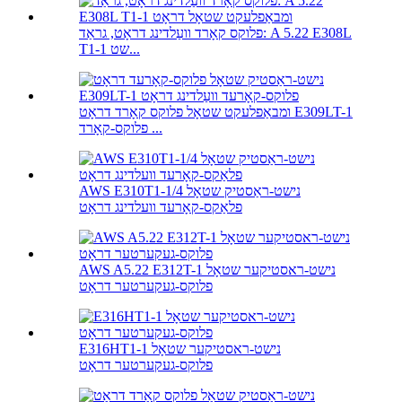
פלוקס קאָרד וועַלדינג דראָט, גראַד: A 5.22 E308L
T1-1 שט...
ומבאַפלעקט שטאָל פלוקס קאָרד דראָט E309LT-1
פלוקס-קאָרד ...
AWS E310T1-1/4 נישט-ראַסטיק שטאָל
פלאַקס-קאָרעד וועלדינג דראָט
AWS A5.22 E312T-1 נישט-ראסטיקער שטאָל
פלוקס-געקערטער דראָט
E316HT1-1 נישט-ראסטיקער שטאָל
פלוקס-געקערטער דראָט