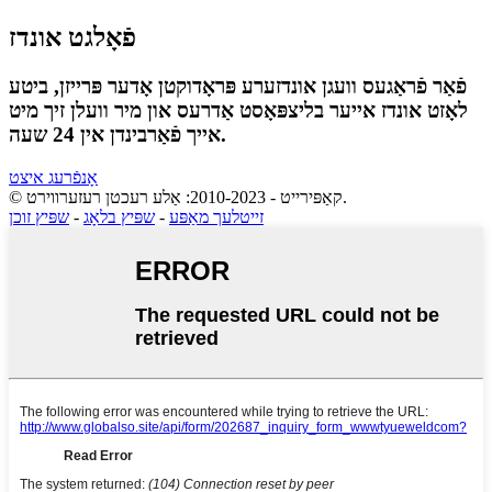
פֿאָלגט אונדז
פֿאַר פֿראַגעס וועגן אונדזערע פּראָדוקטן אָדער פּרייזן, ביטע
לאָזט אונדז אייער בליצפּאָסט אַדרעס און מיר וועלן זיך מיט
אייך פֿאַרבינדן אין 24 שעה.
אָנפֿרעג איצט
© קאַפּירייט - 2010-2023: אַלע רעכטן רעזערווירט.
זייטלעך מאַפּע
-
שפּיץ בלאָג
-
שפּיץ זוכן