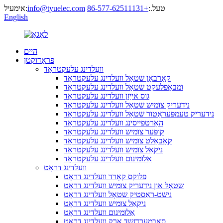
טעל.:
+86-577-62511131
info@tyuelec.com
אימעיל:
English
היים
פּראָדוקטן
וועַלדינג עלעקטראָד
קאַרבאָן שטאָל וועלדינג עלעקטראָד
ומבאַפלעקט שטאָל וועלדינג עלעקטראָד
גוס אייַזן וועלדינג עלעקטראָד
נידעריק צומיש שטאָל וועלדינג עלעקטראָד
נידעריק טעמפּעראַטור שטאָל וועלדינג עלעקטראָד
האַרטפייסינג וועלדינג עלעקטראָד
קופּער צומיש וועלדינג עלעקטראָד
קאָבאַלט צומיש וועלדינג עלעקטראָד
ניקאַל צומיש וועלדינג עלעקטראָד
אַלומינום וועלדינג עלעקטראָד
וועַלדינג דראָט
פלוקס קאָרד וועלדינג דראָט
שטאָל און נידעריק צומיש וועַלדינג דראָט
נישט-ראַסטיק שטאָל וועלדינג דראָט
ניקאַל צומיש וועלדינג דראָט
אַלומינום וועלדינג דראָט
סאַבמערדזשד אַרק וועלדינג דראָט