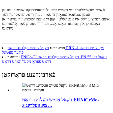
פֿאַראַנטוואָרטלעכקייט: כאָטש אַלע גלייַכגעוויכטיקע אָנשטרענגונגען
זענען געמאַכט געוואָרן צו פֿאַרזיכערן די אַקיעראַסי פֿון דער
אינפֿאָרמאַציע וואָס איז אַנטהאַלטן, קען די אינפֿאָרמאַציע זיך ענדערן אָן
באַמערקן און קען נאָר באַטראַכט ווערן ווי פּאַסיק פֿאַר אַלגעמיינע
גיידאַנס.
פריערדיג:
ניקעל צומיש וועַלדינג דראָט ERNi-1 ניקעל טיג דראָט
פילער מעטאַל
ENiFe-CI ניקעל צומיש וועַלדינג דראָט, FN 55 ניקעל טיג
ווייטער:
דראָט פעראָ-ניקעל האַרט דראָט
פֿאַרבונדענע פּראָדוקטן
ניקאַל צומיש וועלדינג דראָט ERNiCrMo-
3 מיג וועלדינג ...