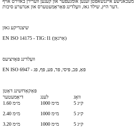
מעכאנישע אייגנשאפטן זענען אומגעפער און קענען ווערירן באזירט אויף
דער היץ, שילד גאז, וועַלדינג פּאַראַמעטערס און אנדערע סיבות.
שיצנדיקע גאזן
EN ISO 14175 - TIG: I1 (אַרגאָן)
וועַלדינג פּאָזיציעס
EN ISO 6947 - פּאַ, פּב, פּיסי, פּד, פּע, פּף, פּג
פּאַקאַדזשינג דאַטן
וואָג
לענג
דיאַמעטער
5 ק״ג
1000 מ״מ
1.60 מ״מ
5 ק״ג
1000 מ״מ
2.40 מ״מ
5 ק״ג
1000 מ״מ
3.20 מ״מ