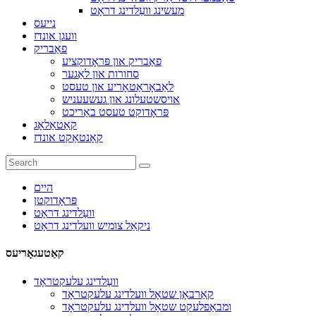
מעשינג וועַלדינג דראָט
נייעס
וועגן אונדז
פאַבריק
פאַבריק און פּראָדוקציע
סחורות און לאַגער
לאַבאָראַטאָריע און טעסט
אויסשטעלונג און געשעעניש
פּראָדוקט טעסט באַריכט
קאַטאַלאָג
קאָנטאַקט אונדז
היים
פּראָדוקטן
וועַלדינג דראָט
ניקאַל צומיש וועלדינג דראָט
קאַטעגאָריעס
וועַלדינג עלעקטראָד
קאַרבאָן שטאָל וועלדינג עלעקטראָד
ומבאַפלעקט שטאָל וועלדינג עלעקטראָד