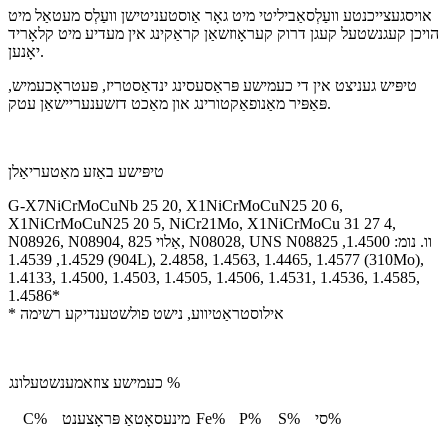
אויסגעצייכנטע וועַלְסאַביליטי מיט גאָר אַוסטעניטישן וועַלְס מעטאַל מיט
הויכן קעגנשטעל קעגן דרוק קעראָוזשאַן קראַקינג אין מעדיע מיט קלאָריד
יאָנען.
טיפּיש געניצט אין די כעמישע פּראַסעסינג ינדאַסטריז, פּעטראָכעמיש,
פּאַפּיר מאַנופאַקטורינג און מאַכט דזשענעריישאַן עטק.
טיפּישע באַזע מאַטעריאַלן
G-X7NiCrMoCuNb 25 20, X1NiCrMoCuN25 20 6,
X1NiCrMoCuN25 20 5, NiCr21Mo, X1NiCrMoCu 31 27 4,
N08926, N08904, אַלוי 825, N08028, UNS N08825 וו. נומ: 1.4500,
1.4529, 1.4539 (904L), 2.4858, 1.4563, 1.4465, 1.4577 (310Mo),
1.4133, 1.4500, 1.4503, 1.4505, 1.4506, 1.4531, 1.4536, 1.4585,
1.4586*
* אילוסטראַטיווע, נישט פולשטענדיקע רשימה
כעמישע צוזאמענשטעלונג %
סי%
S%
P%
Fe%
מינעסאָטאַ פּראָצענט
C%