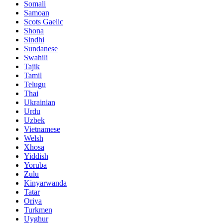
Somali
Samoan
Scots Gaelic
Shona
Sindhi
Sundanese
Swahili
Tajik
Tamil
Telugu
Thai
Ukrainian
Urdu
Uzbek
Vietnamese
Welsh
Xhosa
Yiddish
Yoruba
Zulu
Kinyarwanda
Tatar
Oriya
Turkmen
Uyghur