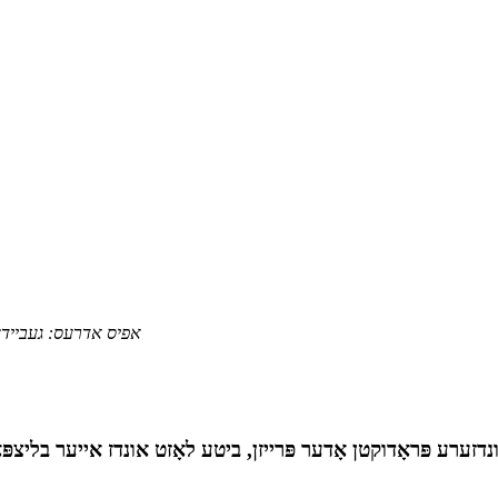
אפיס אדרעס: געביידע 2, באַטערפליי פּלאַזאַ, יועקינג שטאָט, זשעדזשיאַנג פּראָווינ