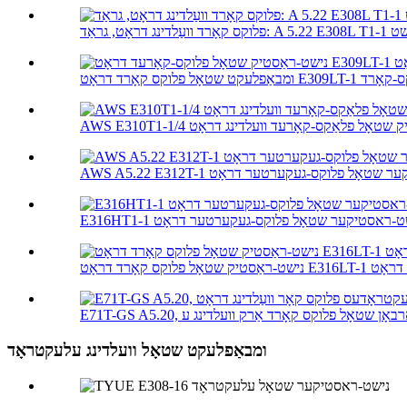
נישט-ראַסטיק שטאָל פלאַקס-קאָרעד וועלדינג דראָט
A נישט-ראסטיקער שטאָל פלוקס-געקערטער דראָט
E316H נישט-ראסטיקער שטאָל פלוקס-געקערטער דראָט
אָט E316LT-1 וועלדינג דראָט
ומבאַפלעקט שטאָל וועלדינג עלעקטראָד