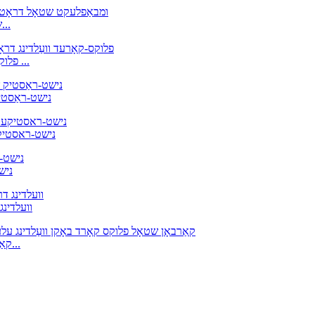
פלוקס קאָרד וועַלדינג דראָט, גראַד: A 5.22 E308L T1-1 שט...
ומבאַפלעקט שטאָל פלוקס קאָרד דראָט E309LT-1 פלוקס-קאָרד ...
AWS E310T1-1/4 
WS A5.22 E312T-1
T1-1
נישט-ראַסטיק שטאָל פלוקס קאָרד דר
E71T-GS A5.20, קאַרבאָן שטאָל פלוקס קאָרד אַרק וועלדינג ע...