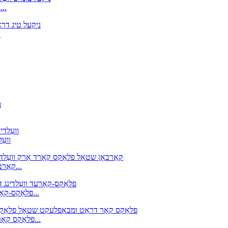
ERNiFeCr-1 ניקאַל צומיש וועלדינג דראָט, ניקאַל טי
ניק
ניקעל צומיש ווע
E71T-11 קאַרבאָן שטאָל פלאַקס קאָרד אַרק וועלדינג עלעקטראָד...
AWS: E81T1-Ni1C-JH4, E81T1-C1A4-Ni1-H4 פלאַקס-קאָרעד ווע...
AWS קלאַס E308HT1-1/T1-4 פלאַקס קאָר דראָט ומבאַפלעקט שטאָל...