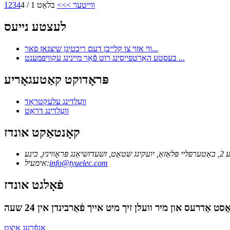
ווייטער >
>>
בלאַט 1 / 4
4
3
2
1
לעצטע נייעס
ווי אזוי צו קלייבן דעם ריכטיגן שיצגאז פאר...
בעסטע האַרטפייסינג רוט פֿאַר מיינינג עקוויפּמענט ...
פּראָדוקט קאַטעגאָריע
וועַלדינג עלעקטראָד
וועַלדינג דראָט
קאָנטאַקט אונדז
ץ, כינע
info@tyuelec.com
אימעיל:
פֿאָלגט אונדז
אָנפֿרעג איצט