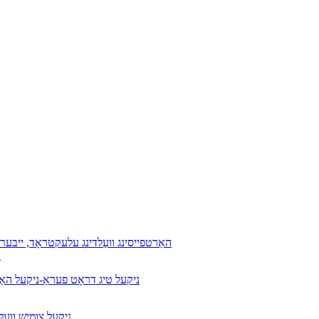
ד132 