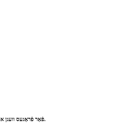
פֿאַר פֿראַגעס וועגן אונדזערע פּראָדוקטן אָדער פּרייזן, ביטע לאָזט אונדז אייער בליצפּאָסט אַדרעס און מיר וועלן זיך מיט אייך פֿאַרבינדן אין 24 שעה.