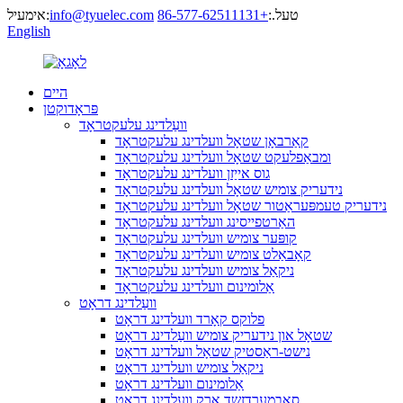
טעל.:
+86-577-62511131
info@tyuelec.com
אימעיל:
English
היים
פּראָדוקטן
וועַלדינג עלעקטראָד
קאַרבאָן שטאָל וועלדינג עלעקטראָד
ומבאַפלעקט שטאָל וועלדינג עלעקטראָד
גוס אייַזן וועלדינג עלעקטראָד
נידעריק צומיש שטאָל וועלדינג עלעקטראָד
נידעריק טעמפּעראַטור שטאָל וועלדינג עלעקטראָד
האַרטפייסינג וועלדינג עלעקטראָד
קופּער צומיש וועלדינג עלעקטראָד
קאָבאַלט צומיש וועלדינג עלעקטראָד
ניקאַל צומיש וועלדינג עלעקטראָד
אַלומינום וועלדינג עלעקטראָד
וועַלדינג דראָט
פלוקס קאָרד וועלדינג דראָט
שטאָל און נידעריק צומיש וועַלדינג דראָט
נישט-ראַסטיק שטאָל וועלדינג דראָט
ניקאַל צומיש וועלדינג דראָט
אַלומינום וועלדינג דראָט
סאַבמערדזשד אַרק וועלדינג דראָט