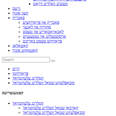
מעשינג וועַלדינג דראָט
נייעס
וועגן אונדז
פאַבריק
פאַבריק און פּראָדוקציע
סחורות און לאַגער
לאַבאָראַטאָריע און טעסט
אויסשטעלונג און געשעעניש
פּראָדוקט טעסט באַריכט
קאַטאַלאָג
קאָנטאַקט אונדז
היים
פּראָדוקטן
וועַלדינג עלעקטראָד
ומבאַפלעקט שטאָל וועלדינג עלעקטראָד
קאַטעגאָריעס
וועַלדינג עלעקטראָד
קאַרבאָן שטאָל וועלדינג עלעקטראָד
ומבאַפלעקט שטאָל וועלדינג עלעקטראָד