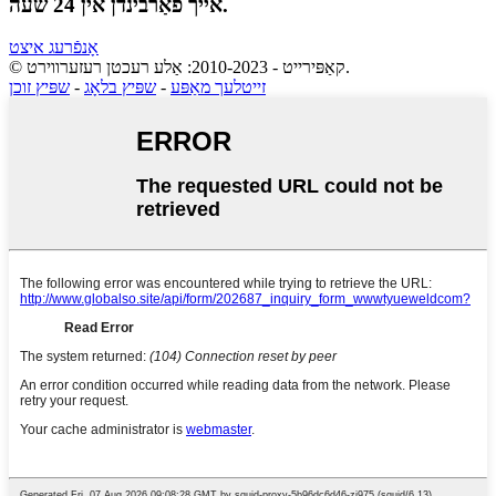
אייך פֿאַרבינדן אין 24 שעה.
אָנפֿרעג איצט
© קאַפּירייט - 2010-2023: אַלע רעכטן רעזערווירט.
זייטלעך מאַפּע
-
שפּיץ בלאָג
-
שפּיץ זוכן