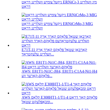
ניקעל צומיש וועַלדינג דראָט ERNiCr-3 מיג וועַלדינג
דראָט
ניקעל צומיש וועַלדינג דראָט ERNiCrMo-3 MIG
וועַלדינג דראָט
E71T-11 קאַרבאָן שטאָל פלאַקס קאָרד אַרק
וועלדינג עלעקטראָד...
AWS: E81T1-Ni1C-JH4, E81T1-C1A4-Ni1-H4
פלאַקס-קאָרעד ווע...
AWS קלאַס E308HT1-1/T1-4 פלאַקס קאָר דראָט
ומבאַפלעקט שטאָל...