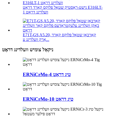
נישט-ראַסטיק שטאָל פלוקס קאָרד דראָט E316LT-
1 וועלדינג דראָט
E71T-GS A5.20, קאַרבאָן שטאָל פלוקס קאָרד
אַרק וועלדינג ע...
ניקאַל צומיש וועלדינג דראָט
ERNiCrMo-4 טיג דראָט
ERNiCrMo-10 טיג דראָט