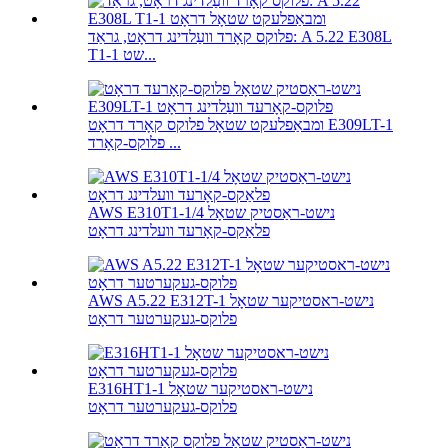
פלוקס קאָרד וועַלדינג דראָט, גראַד: A 5.22 E308L
T1-1 שט...
ומבאַפלעקט שטאָל פלוקס קאָרד דראָט E309LT-1
פלוקס-קאָרד ...
AWS E310T1-1/4 נישט-ראַסטיק שטאָל
פלאַקס-קאָרעד וועלדינג דראָט
AWS A5.22 E312T-1 נישט-ראסטיקער שטאָל
פלוקס-געקערטער דראָט
E316HT1-1 נישט-ראסטיקער שטאָל
פלוקס-געקערטער דראָט