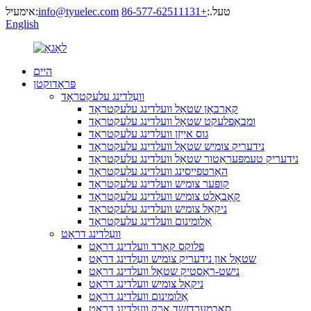
טעל.:
+86-577-62511131
info@tyuelec.com
אימעיל:
English
היים
פּראָדוקטן
וועַלדינג עלעקטראָד
קאַרבאָן שטאָל וועלדינג עלעקטראָד
ומבאַפלעקט שטאָל וועלדינג עלעקטראָד
גוס אייַזן וועלדינג עלעקטראָד
נידעריק צומיש שטאָל וועלדינג עלעקטראָד
נידעריק טעמפּעראַטור שטאָל וועלדינג עלעקטראָד
האַרטפייסינג וועלדינג עלעקטראָד
קופּער צומיש וועלדינג עלעקטראָד
קאָבאַלט צומיש וועלדינג עלעקטראָד
ניקאַל צומיש וועלדינג עלעקטראָד
אַלומינום וועלדינג עלעקטראָד
וועַלדינג דראָט
פלוקס קאָרד וועלדינג דראָט
שטאָל און נידעריק צומיש וועַלדינג דראָט
נישט-ראַסטיק שטאָל וועלדינג דראָט
ניקאַל צומיש וועלדינג דראָט
אַלומינום וועלדינג דראָט
סאַבמערדזשד אַרק וועלדינג דראָט