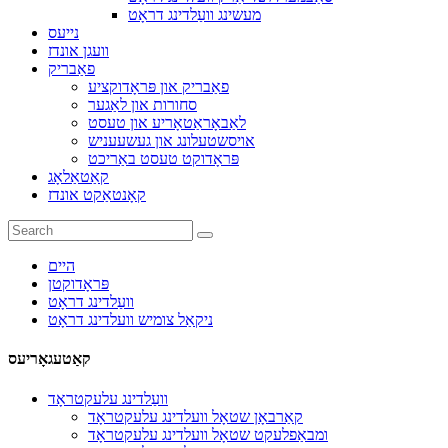
מעשינג וועַלדינג דראָט
נייעס
וועגן אונדז
פאַבריק
פאַבריק און פּראָדוקציע
סחורות און לאַגער
לאַבאָראַטאָריע און טעסט
אויסשטעלונג און געשעעניש
פּראָדוקט טעסט באַריכט
קאַטאַלאָג
קאָנטאַקט אונדז
היים
פּראָדוקטן
וועַלדינג דראָט
ניקאַל צומיש וועלדינג דראָט
קאַטעגאָריעס
וועַלדינג עלעקטראָד
קאַרבאָן שטאָל וועלדינג עלעקטראָד
ומבאַפלעקט שטאָל וועלדינג עלעקטראָד