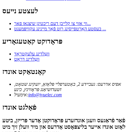
לעצטע נייעס
ווי אזוי צו קלייבן דעם ריכטיגן שיצגאז פאר...
בעסטע האַרטפייסינג רוט פֿאַר מיינינג עקוויפּמענט ...
פּראָדוקט קאַטעגאָריע
וועַלדינג עלעקטראָד
וועַלדינג דראָט
קאָנטאַקט אונדז
אפיס אדרעס: געביידע 2, באַטערפליי פּלאַזאַ, יועקינג שטאָט,
זשעדזשיאַנג פּראָווינץ, כינע
info@tyuelec.com
אימעיל:
פֿאָלגט אונדז
פֿאַר פֿראַגעס וועגן אונדזערע פּראָדוקטן אָדער פּרייזן, ביטע
לאָזט אונדז אייער בליצפּאָסט אַדרעס און מיר וועלן זיך מיט