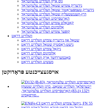
גוס אייַזן וועלדינג עלעקטראָד
נידעריק צומיש שטאָל וועלדינג עלעקטראָד
נידעריק טעמפּעראַטור שטאָל וועלדינג עלעקטראָד
היץ-קעגנשטעליק שטאָל וועלדינג עלעקטראָד
האַרטפייסינג וועלדינג עלעקטראָד
קאָבאַלט צומיש וועלדינג עלעקטראָד
אַלומינום וועלדינג עלעקטראָד
קופּער צומיש וועלדינג עלעקטראָד
וועַלדינג דראָט
שטאָל און נידעריק צומיש וועַלדינג דראָט
נישט-ראַסטיק שטאָל וועלדינג דראָט
ניקאַל צומיש וועלדינג דראָט
אַלומינום וועלדינג דראָט
סאַבמערדזשד אַרק וועלדינג דראָט
מעשינג וועַלדינג דראָט
אויסגעצייכנטע פּראָדוקטן
ד132 (ב-83) האַרטפייסינג וועַלדינג עלעקטראָד,
סורפאַסינג...