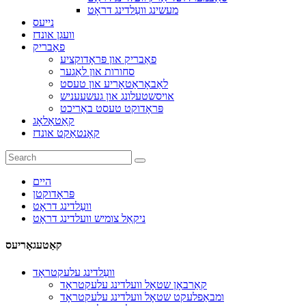
מעשינג וועַלדינג דראָט
נייעס
וועגן אונדז
פאַבריק
פאַבריק און פּראָדוקציע
סחורות און לאַגער
לאַבאָראַטאָריע און טעסט
אויסשטעלונג און געשעעניש
פּראָדוקט טעסט באַריכט
קאַטאַלאָג
קאָנטאַקט אונדז
היים
פּראָדוקטן
וועַלדינג דראָט
ניקאַל צומיש וועלדינג דראָט
קאַטעגאָריעס
וועַלדינג עלעקטראָד
קאַרבאָן שטאָל וועלדינג עלעקטראָד
ומבאַפלעקט שטאָל וועלדינג עלעקטראָד