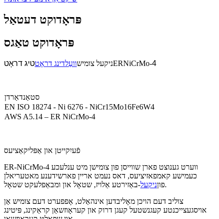
פּראָדוקט דעטאַל
פּראָדוקט טאַגס
4
ERNiCrMo-
ניקעל צומיש
וועַלדינג דראָט
טיג דראָט
סטאַנדאַרדן
EN ISO 18274 - Ni 6276 - NiCr15Mo16Fe6W4
AWS A5.14 – ER NiCrMo-4
פֿעיִקייטן און אַפּליקאַציעס
ER-NiCrMo-4 ווערט גענוצט פארן שווייסן פון צומישן מיט ענלעכע
כעמישע קאמפאזיציעס, דאס נעמט אריין פארשידענע מאטעריאלן
-באַזירטע אַלויז, שטאָל און ומבאַפלעקט שטאָל.
פון
ניקעל
צוליב דעם הויכן מאָליבדען אינהאַלט, אָפפערט דעם צומיש אַן
אויסגעצייכנטע קעגנשטעל קעגן דרוק און קעראָוזשאַן קראַקינג, פּיטינג
און שפּאַלט קעראָוזשאַן.