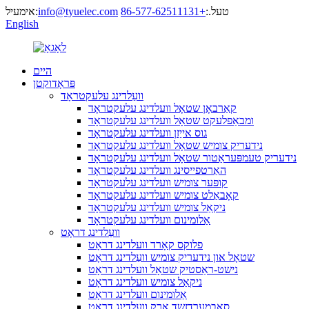
טעל.:
+86-577-62511131
info@tyuelec.com
אימעיל:
English
היים
פּראָדוקטן
וועַלדינג עלעקטראָד
קאַרבאָן שטאָל וועלדינג עלעקטראָד
ומבאַפלעקט שטאָל וועלדינג עלעקטראָד
גוס אייַזן וועלדינג עלעקטראָד
נידעריק צומיש שטאָל וועלדינג עלעקטראָד
נידעריק טעמפּעראַטור שטאָל וועלדינג עלעקטראָד
האַרטפייסינג וועלדינג עלעקטראָד
קופּער צומיש וועלדינג עלעקטראָד
קאָבאַלט צומיש וועלדינג עלעקטראָד
ניקאַל צומיש וועלדינג עלעקטראָד
אַלומינום וועלדינג עלעקטראָד
וועַלדינג דראָט
פלוקס קאָרד וועלדינג דראָט
שטאָל און נידעריק צומיש וועַלדינג דראָט
נישט-ראַסטיק שטאָל וועלדינג דראָט
ניקאַל צומיש וועלדינג דראָט
אַלומינום וועלדינג דראָט
סאַבמערדזשד אַרק וועלדינג דראָט