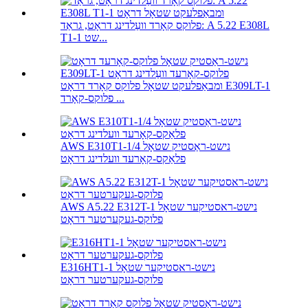
פלוקס קאָרד וועַלדינג דראָט, גראַד: A 5.22 E308L
T1-1 שט...
ומבאַפלעקט שטאָל פלוקס קאָרד דראָט E309LT-1
פלוקס-קאָרד ...
AWS E310T1-1/4 נישט-ראַסטיק שטאָל
פלאַקס-קאָרעד וועלדינג דראָט
AWS A5.22 E312T-1 נישט-ראסטיקער שטאָל
פלוקס-געקערטער דראָט
E316HT1-1 נישט-ראסטיקער שטאָל
פלוקס-געקערטער דראָט