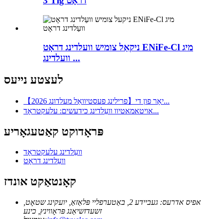
3 Tig דראָט
ניקאַל צומיש וועלדינג דראָט ENiFe-Cl מיג
וועלדינג ...
לעצטע נייעס
【2026 פרילינג פעסטיוואַל מעלדונג】יאָר פון די...
אויטאמאטיוו וועַלדינג כידעשים: עלעקטראָד...
פּראָדוקט קאַטעגאָריע
וועַלדינג עלעקטראָד
וועַלדינג דראָט
קאָנטאַקט אונדז
אפיס אדרעס: געביידע 2, באַטערפליי פּלאַזאַ, יועקינג שטאָט,
זשעדזשיאַנג פּראָווינץ, כינע