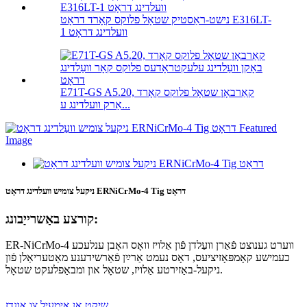
נישט-ראַסטיק שטאָל פלוקס קאָרד דראָט E316LT-
1 וועלדינג דראָט
E71T-GS A5.20, קאַרבאָן שטאָל פלוקס קאָרד
אַרק וועלדינג ע...
ניקעל צומיש וועלדינג דראָט ERNiCrMo-4 Tig דראָט
קורצע באַשרייַבונג:
ER-NiCrMo-4 ווערט גענוצט פֿאַרן וועַלדן פֿון אַלויז וואָס האָבן ענלעכע
כעמישע קאָמפּאָזיציעס, דאָס נעמט אַרײַן פֿאַרשידענע מאַטעריאַלן פֿון
ניקעל-באַזירטע אַלויז, שטאָל און ומבאַפלעקט שטאָל.
שיקט אַן אימעיל צו אונדז