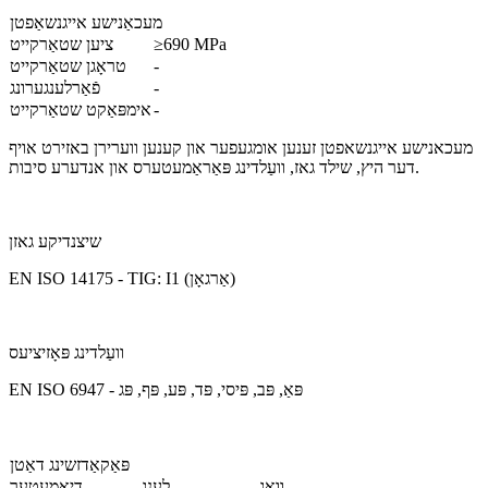
מעכאַנישע אייגנשאַפטן
≥690 MPa
ציען שטאַרקייט
-
טראָגן שטאַרקייט
-
פֿאַרלענגערונג
-
אימפּאַקט שטאַרקייט
מעכאנישע אייגנשאפטן זענען אומגעפער און קענען ווערירן באזירט אויף
דער היץ, שילד גאז, וועַלדינג פּאַראַמעטערס און אנדערע סיבות.
שיצנדיקע גאזן
EN ISO 14175 - TIG: I1 (אַרגאָן)
וועַלדינג פּאָזיציעס
EN ISO 6947 - פּאַ, פּב, פּיסי, פּד, פּע, פּף, פּג
פּאַקאַדזשינג דאַטן
וואָג
לענג
דיאַמעטער