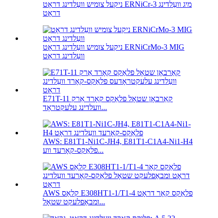
ניקעל צומיש וועַלדינג דראָט ERNiCr-3 מיג וועַלדינג
דראָט
ניקעל צומיש וועַלדינג דראָט ERNiCrMo-3 MIG
וועַלדינג דראָט
E71T-11 קאַרבאָן שטאָל פלאַקס קאָרד אַרק
וועלדינג עלעקטראָד...
AWS: E81T1-Ni1C-JH4, E81T1-C1A4-Ni1-H4
פלאַקס-קאָרעד ווע...
AWS קלאַס E308HT1-1/T1-4 פלאַקס קאָר דראָט
ומבאַפלעקט שטאָל...