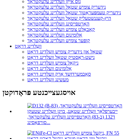
גוס אייַזן וועלדינג עלעקטראָד
נידעריק צומיש שטאָל וועלדינג עלעקטראָד
נידעריק טעמפּעראַטור שטאָל וועלדינג עלעקטראָד
היץ-קעגנשטעליק שטאָל וועלדינג עלעקטראָד
האַרטפייסינג וועלדינג עלעקטראָד
קאָבאַלט צומיש וועלדינג עלעקטראָד
אַלומינום וועלדינג עלעקטראָד
קופּער צומיש וועלדינג עלעקטראָד
וועַלדינג דראָט
שטאָל און נידעריק צומיש וועַלדינג דראָט
נישט-ראַסטיק שטאָל וועלדינג דראָט
ניקאַל צומיש וועלדינג דראָט
אַלומינום וועלדינג דראָט
סאַבמערדזשד אַרק וועלדינג דראָט
מעשינג וועַלדינג דראָט
אויסגעצייכנטע פּראָדוקטן
ד132 (ב-83) האַרטפייסינג וועַלדינג עלעקטראָד,
סורפאַסינג...