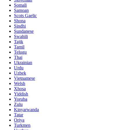
Somali
Samoan
Scots Gaelic
Shona
Sindhi
Sundanese
Swahili
Tajik
Tamil
Telugu
Thai
Ukrainian
Urdu
Uzbek
Vietnamese
Welsh
Xhosa
Yiddish
Yoruba
Zulu
Kinyarwanda
Tatar
Oriya
Turkmen