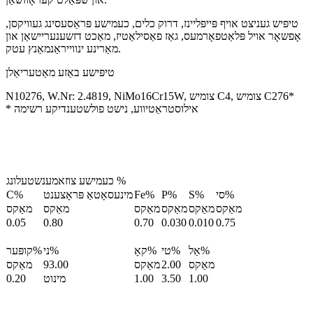
טיפּיש געניצט אויף פּייפּליינז, דרוק כלים, כעמישע פּראַסעסינג געוויקסן,
אָפשאָר אויל פּלאַטפאָרמעס, גאַז פאַסילאַטיז, מאַכט דזשענעריישאַן און
מאַרינע ינווייראַנמאַנץ עטק.
טיפּישע באַזע מאַטעריאַלן
N10276, W.Nr: 2.4819, NiMo16Cr15W, צומיש C4, צומיש C276*
* אילוסטראַטיווע, נישט פולשטענדיקע רשימה
כעמישע צוזאמענשטעלונג %
סי%
S%
P%
Fe%
מינעסאָטאַ פּראָצענט
C%
מאַקס
מאַקס
מאַקס
מאַקס
מאַקס
מאַקס
0.05
0.80
0.70
0.030
0.010
0.75
אַל%
טי%
קאָ%
ני%
קופּער%
מאַקס
2.00
מאַקס
93.00
מאַקס
1.00
3.50
1.00
מינוט
0.20