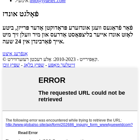
info@tyuelec.com
אימעיל:
פֿאָלגט אונדז
פֿאַר פֿראַגעס וועגן אונדזערע פּראָדוקטן אָדער פּרייזן, ביטע
לאָזט אונדז אייער בליצפּאָסט אַדרעס און מיר וועלן זיך מיט
אייך פֿאַרבינדן אין 24 שעה.
אָנפֿרעג איצט
© קאַפּירייט - 2010-2023: אַלע רעכטן רעזערווירט.
זייטלעך מאַפּע
-
שפּיץ בלאָג
-
שפּיץ זוכן