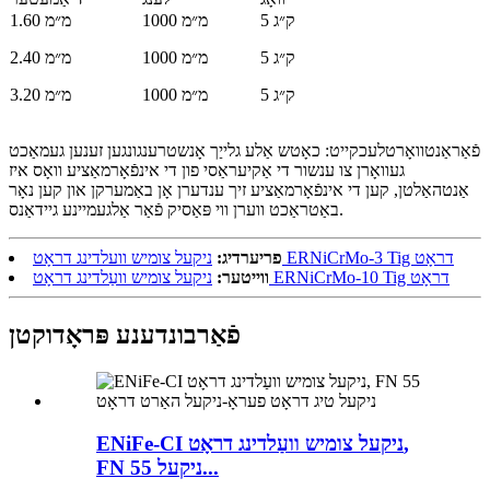
5 ק״ג
1000 מ״מ
1.60 מ״מ
5 ק״ג
1000 מ״מ
2.40 מ״מ
5 ק״ג
1000 מ״מ
3.20 מ״מ
פֿאַראַנטוואָרטלעכקייט: כאָטש אַלע גלייַך אָנשטרענגונגען זענען געמאַכט
געוואָרן צו ענשור די אַקיעראַסי פון די אינפֿאָרמאַציע וואָס איז
אַנטהאַלטן, קען די אינפֿאָרמאַציע זיך ענדערן אָן באַמערקן און קען נאָר
באַטראַכט ווערן ווי פּאַסיק פֿאַר אַלגעמיינע גיידאַנס.
ניקעל צומיש וועלדינג דראָט ERNiCrMo-3 Tig דראָט
פריערדיג:
ניקעל צומיש וועַלדינג דראָט ERNiCrMo-10 Tig דראָט
ווייטער:
פֿאַרבונדענע פּראָדוקטן
ENiFe-CI ניקעל צומיש וועַלדינג דראָט,
FN 55 ניקעל...