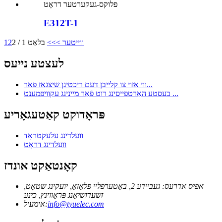
E312T-1
ווייטער >
>>
בלאַט 1 / 2
2
1
לעצטע נייעס
ווי אזוי צו קלייבן דעם ריכטיגן שיצגאז פאר...
בעסטע האַרטפייסינג רוט פֿאַר מיינינג עקוויפּמענט ...
פּראָדוקט קאַטעגאָריע
וועַלדינג עלעקטראָד
וועַלדינג דראָט
קאָנטאַקט אונדז
אפיס אדרעס: געביידע 2, באַטערפליי פּלאַזאַ, יועקינג שטאָט,
זשעדזשיאַנג פּראָווינץ, כינע
info@tyuelec.com
אימעיל: