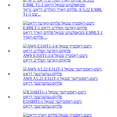
פלוקס קאָרד וועַלדינג דראָט, גראַד: A 5.22 E308L
T1-1 שט...
ומבאַפלעקט שטאָל פלוקס קאָרד דראָט E309LT-1
פלוקס-קאָרד ...
AWS E310T1-1/4 נישט-ראַסטיק שטאָל
פלאַקס-קאָרעד וועלדינג דראָט
AWS A5.22 E312T-1 נישט-ראסטיקער שטאָל
פלוקס-געקערטער דראָט
E316HT1-1 נישט-ראסטיקער שטאָל
פלוקס-געקערטער דראָט