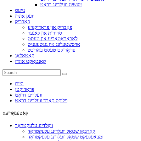
מעשינג וועַלדינג דראָט
נייעס
וועגן אונדז
פאַבריק
פאַבריק און פּראָדוקציע
סחורות און לאַגער
לאַבאָראַטאָריע און טעסט
אויסשטעלונג און געשעעניש
פּראָדוקט טעסט באַריכט
קאַטאַלאָג
קאָנטאַקט אונדז
היים
פּראָדוקטן
וועַלדינג דראָט
פלוקס קאָרד וועלדינג דראָט
קאַטעגאָריעס
וועַלדינג עלעקטראָד
קאַרבאָן שטאָל וועלדינג עלעקטראָד
ומבאַפלעקט שטאָל וועלדינג עלעקטראָד