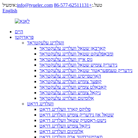
טעל.:
+86-577-62511131
info@tyuelec.com
אימעיל:
English
היים
פּראָדוקטן
וועַלדינג עלעקטראָד
קאַרבאָן שטאָל וועלדינג עלעקטראָד
ומבאַפלעקט שטאָל וועלדינג עלעקטראָד
גוס אייַזן וועלדינג עלעקטראָד
נידעריק צומיש שטאָל וועלדינג עלעקטראָד
נידעריק טעמפּעראַטור שטאָל וועלדינג עלעקטראָד
האַרטפייסינג וועלדינג עלעקטראָד
קופּער צומיש וועלדינג עלעקטראָד
קאָבאַלט צומיש וועלדינג עלעקטראָד
ניקאַל צומיש וועלדינג עלעקטראָד
אַלומינום וועלדינג עלעקטראָד
וועַלדינג דראָט
פלוקס קאָרד וועלדינג דראָט
שטאָל און נידעריק צומיש וועַלדינג דראָט
נישט-ראַסטיק שטאָל וועלדינג דראָט
ניקאַל צומיש וועלדינג דראָט
אַלומינום וועלדינג דראָט
סאַבמערדזשד אַרק וועלדינג דראָט