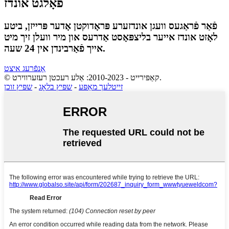
פֿאָלגט אונדז
פֿאַר פֿראַגעס וועגן אונדזערע פּראָדוקטן אָדער פּרייזן, ביטע
לאָזט אונדז אייער בליצפּאָסט אַדרעס און מיר וועלן זיך מיט
אייך פֿאַרבינדן אין 24 שעה.
אָנפֿרעג איצט
© קאַפּירייט - 2010-2023: אַלע רעכטן רעזערווירט.
זייטלעך מאַפּע
-
שפּיץ בלאָג
-
שפּיץ זוכן