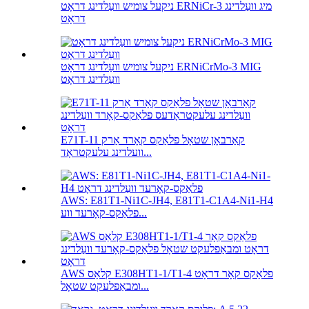
ניקעל צומיש וועַלדינג דראָט ERNiCr-3 מיג וועַלדינג
דראָט
ניקעל צומיש וועַלדינג דראָט ERNiCrMo-3 MIG
וועַלדינג דראָט
E71T-11 קאַרבאָן שטאָל פלאַקס קאָרד אַרק
וועלדינג עלעקטראָד...
AWS: E81T1-Ni1C-JH4, E81T1-C1A4-Ni1-H4
פלאַקס-קאָרעד ווע...
AWS קלאַס E308HT1-1/T1-4 פלאַקס קאָר דראָט
ומבאַפלעקט שטאָל...