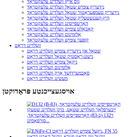
גוס אייַזן וועלדינג עלעקטראָד
נידעריק צומיש שטאָל וועלדינג עלעקטראָד
נידעריק טעמפּעראַטור שטאָל וועלדינג עלעקטראָד
היץ-קעגנשטעליק שטאָל וועלדינג עלעקטראָד
האַרטפייסינג וועלדינג עלעקטראָד
קאָבאַלט צומיש וועלדינג עלעקטראָד
אַלומינום וועלדינג עלעקטראָד
קופּער צומיש וועלדינג עלעקטראָד
וועַלדינג דראָט
שטאָל און נידעריק צומיש וועַלדינג דראָט
נישט-ראַסטיק שטאָל וועלדינג דראָט
ניקאַל צומיש וועלדינג דראָט
אַלומינום וועלדינג דראָט
סאַבמערדזשד אַרק וועלדינג דראָט
מעשינג וועַלדינג דראָט
אויסגעצייכנטע פּראָדוקטן
ד132 (ב-83) האַרטפייסינג וועַלדינג עלעקטראָד,
סורפאַסינג...