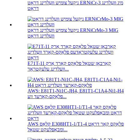
ניקעל צומיש וועַלדינג דראָט ERNiCr-3 מיג וועַלדינג
דראָט
ניקעל צומיש וועַלדינג דראָט ERNiCrMo-3 MIG
וועַלדינג דראָט
E71T-11 קאַרבאָן שטאָל פלאַקס קאָרד אַרק
וועלדינג עלעקטראָד...
AWS: E81T1-Ni1C-JH4, E81T1-C1A4-Ni1-H4
פלאַקס-קאָרעד ווע...
AWS קלאַס E308HT1-1/T1-4 פלאַקס קאָר דראָט
ומבאַפלעקט שטאָל...