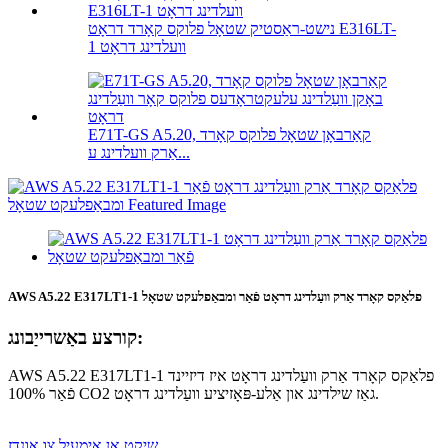
נישט-ראַסטיק שטאָל פלוקס קאָרד דראָט E316LT-
1 וועלדינג דראָט
E71T-GS A5.20, קאַרבאָן שטאָל פלוקס קאָרד
אַרק וועלדינג ע...
AWS A5.22 E317LT1-1 פלאַקס קאָרד אַרק וועַלדינג דראָט פֿאַר ומבאַפלעקט שטאָל
קורצע באַשרייַבונג:
AWS A5.22 E317LT1-1 פלאַקס קאָרד אַרק וועַלדינג דראָט איז דיזיינד
פֿאַר 100% CO2 גאַז שילדינג און אַלע-פּאָזיציע וועַלדינג דראָט.
שיקט אַן אימעיל צו אונדז