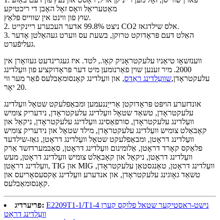
מאַטעריאַל וואָס זאָל האָבן די ריכטיקע
שוץ פון ווינט אין שווייס פּלאַץ.
2. ניצט 99.8% אדער העכערע ריינקייט CO2 אלס שילדגאז.
3. האַלט דעם פּראָדוקט טרוקן, בשעת עס ווערט געהאַלטן אָדער
געליפֿערט.
ווענזשאָו טיאַניו עלעקטראָניק קאָו., לטד. איז געגרינדעט געוואָרן אין
2000. מיר זענען שוין פאַרנומען מיט דער פּראָדוקציע פון ​​וועַלדינג
עלעקטראָדן,
שוועַלדינג ראַדס
, און וועַלדינג קאָנסומאַבלעס פֿאַר מער ווי
20 יאָר.
אונדזערע הויפּט פּראָדוקטן אַרייַננעמען ומבאַפלעקט שטאָל וועַלדינג
עלעקטראָדן, טשאַד שטאָל וועַלדינג עלעקטראָדן, נידעריק צומיש
וועַלדינג עלעקטראָדן, סורפאַסינג וועַלדינג עלעקטראָדן, ניקאַל און
קאָבאַלט צומיש וועַלדינג עלעקטראָדן, מילד שטאָל און נידעריק צומיש
וועַלדינג דראָטן, ומבאַפלעקט שטאָל וועַלדינג דראָטן, גאַז-שילדעד
פלאַקס קאָרד דראָטן, אַלומינום וועַלדינג דראָטן, סאַבמערדזשד אַרק
וועַלדינג דראָטן, ניקאַל און קאָבאַלט צומיש וועַלדינג דראָטן, מעש
וועַלדינג דראָטן, TIG און MIG וועַלדינג דראָטן, טאַנגסטאַן עלעקטראָדן,
טשאַד גאָוגינג עלעקטראָדן, און אנדערע וועַלדינג אַקסעסאָריעס און
קאָנסומאַבלעס.
E2209T1-1/T1-4 נישט-ראסטיקער שטאל פלוקס קערן
פריערדיג:
וועַלדינג דראָט