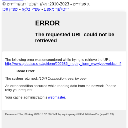
© קאַפּירייט - 2010-2023: אַלע רעכטן רעזערווירט.
זייטלעך מאַפּע
-
שפּיץ בלאָג
-
שפּיץ זוכן