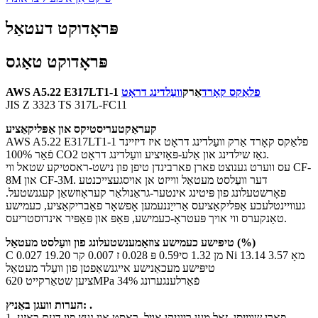
פּראָדוקט דעטאַל
פּראָדוקט טאַגס
פלאַקס קאָרד
אַרק
וועַלדינג דראָט
AWS A5.22 E317LT1-1
JIS Z 3323 TS 317L-FC11
קעראַקטעריסטיקס און אַפּליקאַציע
AWS A5.22 E317LT1-1 פלאַקס קאָרד אַרק וועַלדינג דראָט איז דיזיינד
פֿאַר 100% CO2 גאַז שילדינג און אַלע-פּאָזיציע וועַלדינג דראָט.
עס ווערט גענוצט פארן פארבינדן טיפן פון נישט-ראסטיקע שטאל ווי CF-
8M און CF-3M. דער וועַלסט מעטאַל ווייזט אן אויסגעצייכנטע
פאָרשטעלונג פון פּיטינג אינטער-גראַנולאַר קעראָוזשאַן קעגנשטעל.
געוויינטלעכע אַפּליקאַציעס אַרייַננעמען אָפשאָר פאַבריקאַציע, כעמישע
טאַנקערס ווי אויך פּעטראָ-כעמישע, פּאַפּ און פּאַפּיר אינדוסטריעס.
טיפּישע כעמישע צוזאַמענשטעלונג פון וועַלסט מעטאַל (%)
C 0.027 מן 1.32 סי0.59 פּ 0.028 ז 0.007 קר 19.20 Ni 13.14 מאָ 3.57
טיפּישע מעכאַנישע אייגנשאַפטן פון וועַלד מעטאַל
ציען שטאַרקייט 620MPa פֿאַרלענגערונג 34%
הערות וועגן באַניץ: .
1. פארן שווייסן, זאָל מען רייניקן אויל, ראָסט און נעץ פון דעם באַזע