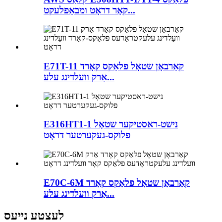
קאָר דראָט ומבאַפלעקט...
E71T-11 קאַרבאָן שטאָל פלאַקס קאָרד
אַרק וועלדינג עלע...
E316HT1-1 נישט-ראסטיקער שטאָל
פלוקס-געקערטער דראָט
E70C-6M קאַרבאָן שטאָל פלאַקס קאָרד
אַרק וועלדינג עלע...
לעצטע נייעס