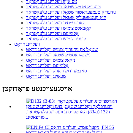
גוס אייַזן וועלדינג עלעקטראָד
נידעריק צומיש שטאָל וועלדינג עלעקטראָד
נידעריק טעמפּעראַטור שטאָל וועלדינג עלעקטראָד
היץ-קעגנשטעליק שטאָל וועלדינג עלעקטראָד
האַרטפייסינג וועלדינג עלעקטראָד
קאָבאַלט צומיש וועלדינג עלעקטראָד
אַלומינום וועלדינג עלעקטראָד
קופּער צומיש וועלדינג עלעקטראָד
וועַלדינג דראָט
שטאָל און נידעריק צומיש וועַלדינג דראָט
נישט-ראַסטיק שטאָל וועלדינג דראָט
ניקאַל צומיש וועלדינג דראָט
אַלומינום וועלדינג דראָט
סאַבמערדזשד אַרק וועלדינג דראָט
מעשינג וועַלדינג דראָט
אויסגעצייכנטע פּראָדוקטן
ד132 (ב-83) האַרטפייסינג וועַלדינג עלעקטראָד,
סורפאַסינג...