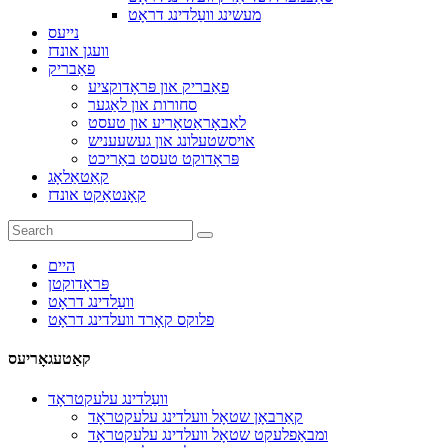
מעשינג וועַלדינג דראָט
נייעס
וועגן אונדז
פאַבריק
פאַבריק און פּראָדוקציע
סחורות און לאַגער
לאַבאָראַטאָריע און טעסט
אויסשטעלונג און געשעעניש
פּראָדוקט טעסט באַריכט
קאַטאַלאָג
קאָנטאַקט אונדז
היים
פּראָדוקטן
וועַלדינג דראָט
פלוקס קאָרד וועלדינג דראָט
קאַטעגאָריעס
וועַלדינג עלעקטראָד
קאַרבאָן שטאָל וועלדינג עלעקטראָד
ומבאַפלעקט שטאָל וועלדינג עלעקטראָד