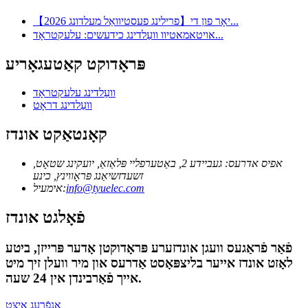
【2026 פרילינג פעסטיוואַל מעלדונג】יאָר פון די...
אויטאמאטיוו וועַלדינג כידעשים: עלעקטראָד...
פּראָדוקט קאַטעגאָריע
וועַלדינג עלעקטראָד
וועַלדינג דראָט
קאָנטאַקט אונדז
אפיס אדרעס: געביידע 2, באַטערפליי פּלאַזאַ, יועקינג שטאָט,
זשעדזשיאַנג פּראָווינץ, כינע
info@tyuelec.com
אימעיל:
פֿאָלגט אונדז
פֿאַר פֿראַגעס וועגן אונדזערע פּראָדוקטן אָדער פּרייזן, ביטע
לאָזט אונדז אייער בליצפּאָסט אַדרעס און מיר וועלן זיך מיט
אייך פֿאַרבינדן אין 24 שעה.
אָנפֿרעג איצט