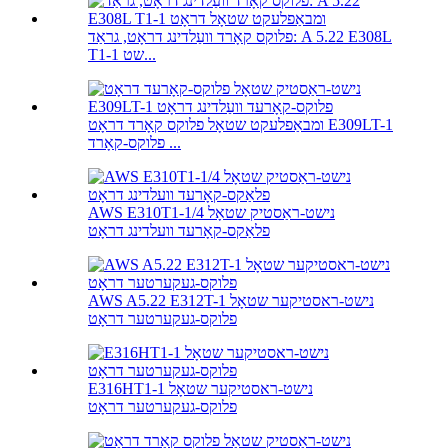
פלוקס קאָרד וועַלדינג דראָט, גראַד: A 5.22 E308L
T1-1 שט...
ומבאַפלעקט שטאָל פלוקס קאָרד דראָט E309LT-1
פלוקס-קאָרד ...
AWS E310T1-1/4 נישט-ראַסטיק שטאָל
פלאַקס-קאָרעד וועלדינג דראָט
AWS A5.22 E312T-1 נישט-ראסטיקער שטאָל
פלוקס-געקערטער דראָט
E316HT1-1 נישט-ראסטיקער שטאָל
פלוקס-געקערטער דראָט