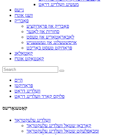
מעשינג וועַלדינג דראָט
נייעס
וועגן אונדז
פאַבריק
פאַבריק און פּראָדוקציע
סחורות און לאַגער
לאַבאָראַטאָריע און טעסט
אויסשטעלונג און געשעעניש
פּראָדוקט טעסט באַריכט
קאַטאַלאָג
קאָנטאַקט אונדז
היים
פּראָדוקטן
וועַלדינג דראָט
פלוקס קאָרד וועלדינג דראָט
קאַטעגאָריעס
וועַלדינג עלעקטראָד
קאַרבאָן שטאָל וועלדינג עלעקטראָד
ומבאַפלעקט שטאָל וועלדינג עלעקטראָד