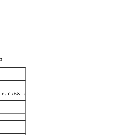
טיפּישע דראָט כעמיע לויט AWS A5.9 (איינציקע ווערטן זענען מאַקסימום)
דראָט פיד גיכק