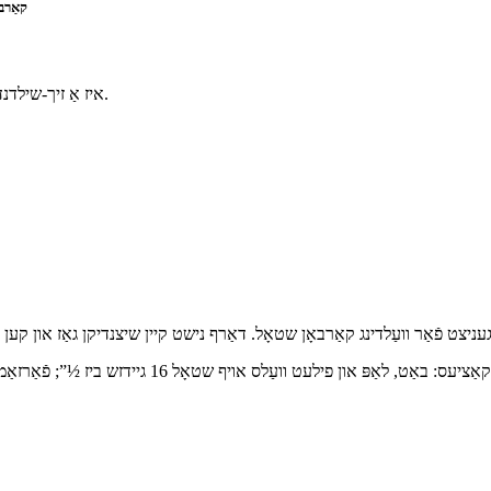
71T-11
E71T-11 איז אַ זיך-שילדנדיקער פלאַקס-קאָרעד דראָט געניצט פֿאַר וועַלדינג טשאַד שטאָל.
און פילעט וועַלס אויף שטאָל 16 גיידזש ביז ½”; פֿאַרזאַמלונג און וישאַלט וועַלסינג; מאַשין טיילן, טאַנקען, פּרעפאַב קאַנסטראַקשאַן