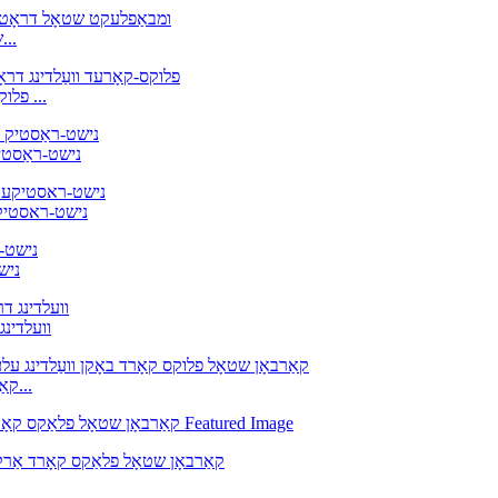
פלוקס קאָרד וועַלדינג דראָט, גראַד: A 5.22 E308L T1-1 שט...
ומבאַפלעקט שטאָל פלוקס קאָרד דראָט E309LT-1 פלוקס-קאָרד ...
AWS E310T1-1/4 
WS A5.22 E312T-1
T1-1
נישט-ראַסטיק שטאָל פלוקס קאָרד דר
E71T-GS A5.20, קאַרבאָן שטאָל פלוקס קאָרד אַרק וועלדינג ע...