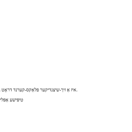
E71T-11 איז אַ זיך-שיצנדיקער פלאַקס-קערנד דראָט געניצט פֿאַר וועַלדינג קאַרבאָן שטאָל. דאַרף נישט קיין שיצנדיקן גאַז און קען געניצט ווערן אין באַגרענעצטע מולטי-פּאַס וועַלדינג אָפּעראַציעס.
טיפּישע אַפּליקאַציעס: באַט, לאַפּ 