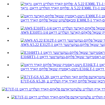
נישט-ראַסטיק שטאָל פלאַקס-קאָרעד וועלדינג דראָט
A נישט-ראסטיקער שטאָל פלוקס-געקערטער דראָט
E316H נישט-ראסטיקער שטאָל פלוקס-געקערטער דראָט
אָט E316LT-1 וועלדינג דראָט