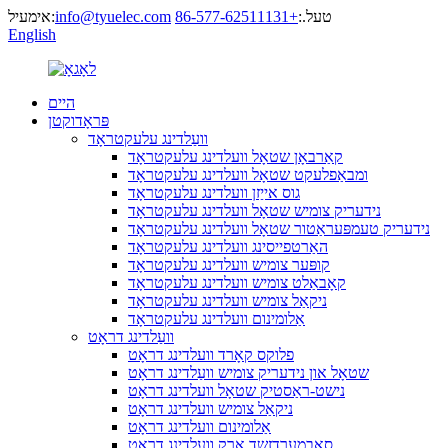
טעל.:
+86-577-62511131
info@tyuelec.com
אימעיל:
English
היים
פּראָדוקטן
וועַלדינג עלעקטראָד
קאַרבאָן שטאָל וועלדינג עלעקטראָד
ומבאַפלעקט שטאָל וועלדינג עלעקטראָד
גוס אייַזן וועלדינג עלעקטראָד
נידעריק צומיש שטאָל וועלדינג עלעקטראָד
נידעריק טעמפּעראַטור שטאָל וועלדינג עלעקטראָד
האַרטפייסינג וועלדינג עלעקטראָד
קופּער צומיש וועלדינג עלעקטראָד
קאָבאַלט צומיש וועלדינג עלעקטראָד
ניקאַל צומיש וועלדינג עלעקטראָד
אַלומינום וועלדינג עלעקטראָד
וועַלדינג דראָט
פלוקס קאָרד וועלדינג דראָט
שטאָל און נידעריק צומיש וועַלדינג דראָט
נישט-ראַסטיק שטאָל וועלדינג דראָט
ניקאַל צומיש וועלדינג דראָט
אַלומינום וועלדינג דראָט
סאַבמערדזשד אַרק וועלדינג דראָט