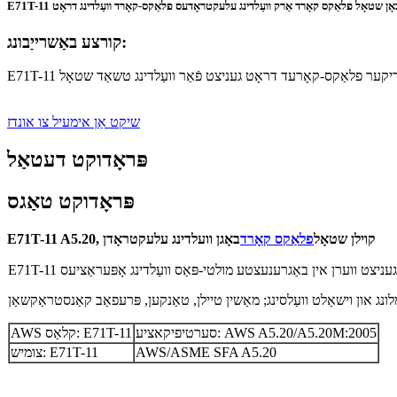
E קאַרבאָן שטאָל פלאַקס קאָרד אַרק וועַלדינג עלעקטראָדעס פלאַקס-קאָרד וועַלדינג דראָט
קורצע באַשרייַבונג:
שיקט אַן אימעיל צו אונדז
פּראָדוקט דעטאַל
פּראָדוקט טאַגס
E71T-11 A5.20, קוילן שטאָל
פלאַקס קאָרד
באָגן וועלדינג עלעקטראָדן
סערטיפיקאציע: AWS A5.20/A5.20M:2005
AWS קלאַס: E71T-11
AWS/ASME SFA A5.20
צומיש: E71T-11