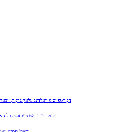
ד132 