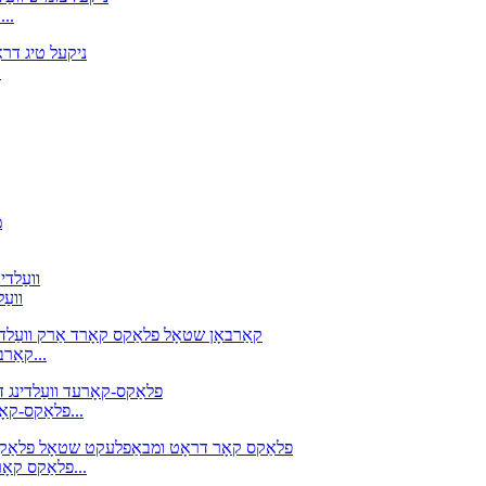
ERNiFeCr-1 ניקאַל צומיש וועלדינג דראָט, ניקאַל טי
ניק
ניקעל צומיש ווע
E71T-11 קאַרבאָן שטאָל פלאַקס קאָרד אַרק וועלדינג עלעקטראָד...
AWS: E81T1-Ni1C-JH4, E81T1-C1A4-Ni1-H4 פלאַקס-קאָרעד ווע...
AWS קלאַס E308HT1-1/T1-4 פלאַקס קאָר דראָט ומבאַפלעקט שטאָל...