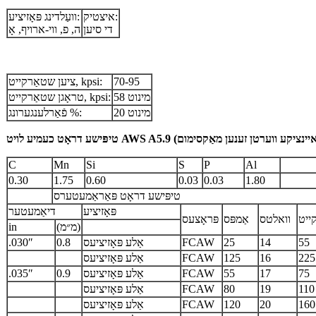
איצטיק:
וועַלדינג פּאָזיציע:
די סיען
ה, פ, ווי-ארויף, אָ
70-95
ציען שטאַרקייט, kpsi:
58 מינוט
טראָגן שטאַרקייט, kpsi:
20 מינוט
פֿאַרלענגערונג %:
C
Mn
Si
S
P
Al
0.30
1.75
0.60
0.03
0.03
1.80
טיפּישע דראָט פּאַראַמעטערס
פּאָזיציע
דיאַמעטער
ייט
וואלטס
אַמפּס
פּראָצעס
(מ״מ)
in
55
14
25
FCAW
אַלע פּאָזיציעס
0.8
.030″
225
16
125
FCAW
אַלע פּאָזיציעס
75
17
55
FCAW
אַלע פּאָזיציעס
0.9
.035″
110
19
80
FCAW
אַלע פּאָזיציעס
160
20
120
FCAW
אַלע פּאָזיציעס