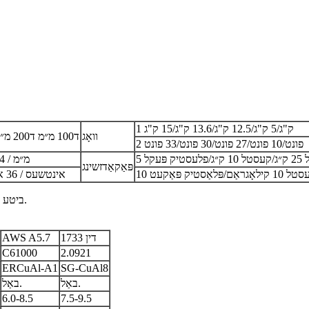
1 ק"ג/5 ק"ג/12.5 ק"ג/13.6 ק"ג/15 ק"ג
וואָג
ד100 מ״מ ד200 מ״מ ד300 מ״מ
2 פונט/10 פונט/27 פונט/30 פונט/33 פונט
 פּעקל
457 מ״מ / 914 מ״מ
פּאַקאַדזשינג
18 אינטשעס / 36 אינטשעס
ביטע באַמערקן: 500 פונט האָלצערנע שפּולן פּראָדוקטן זענען בנימצא אויף בעטן.
דין 1733
AWS A5.7
C61000
2.0921
ERCuAl-A1
SG-CuAl8
באַל.
באַל.
6.0-8.5
7.5-9.5