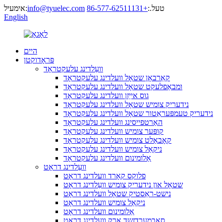
טעל.:
+86-577-62511131
info@tyuelec.com
אימעיל:
English
היים
פּראָדוקטן
וועַלדינג עלעקטראָד
קאַרבאָן שטאָל וועלדינג עלעקטראָד
ומבאַפלעקט שטאָל וועלדינג עלעקטראָד
גוס אייַזן וועלדינג עלעקטראָד
נידעריק צומיש שטאָל וועלדינג עלעקטראָד
נידעריק טעמפּעראַטור שטאָל וועלדינג עלעקטראָד
האַרטפייסינג וועלדינג עלעקטראָד
קופּער צומיש וועלדינג עלעקטראָד
קאָבאַלט צומיש וועלדינג עלעקטראָד
ניקאַל צומיש וועלדינג עלעקטראָד
אַלומינום וועלדינג עלעקטראָד
וועַלדינג דראָט
פלוקס קאָרד וועלדינג דראָט
שטאָל און נידעריק צומיש וועַלדינג דראָט
נישט-ראַסטיק שטאָל וועלדינג דראָט
ניקאַל צומיש וועלדינג דראָט
אַלומינום וועלדינג דראָט
סאַבמערדזשד אַרק וועלדינג דראָט