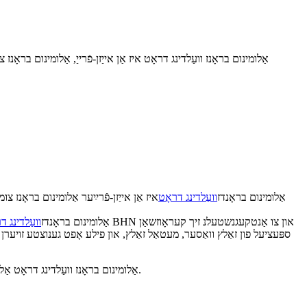
ERCuAl-A1 אַלומינום בראָנדז
וועַלדינג דראָט
ERCuAl-A1 אַלומינום בראָנדז
וועַלדינג ד
ספּעציעל פון זאַלץ וואַסער, מעטאַל זאַלץ, און פילע אָפט גענוצטע זויערן
ERCuAl-A1 אַלומינום בראָנז וועַלדינג דראָט אַלומינום בראָנז וועַלדינג דראָט אַפּלאַקיישאַנז אַרייַננעמען רער שיץ, ווענטיל זיצן, פּיקלינג כוקס, ימפּעלערז, כעמישע געוויקסן, און פּאַפּ מילס.