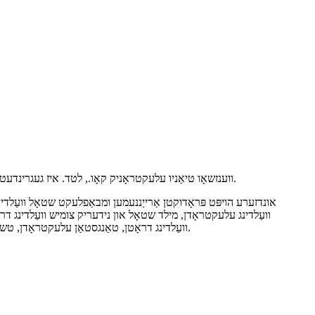
ווענזשאָו טיאַניו עלעקטראָניק קאָו., לטד. איז געגרינדעט געוואָרן אין 2000. מיר זענען פאַרנומען מיט דער פּראָדוקציע פון ​​וועַלדינג עלעקטראָדן, וועַלדינג ראַדס און וועַלדינג קאָנסומאַבלעס פֿאַר מער ווי 20 יאָר.
אונדזערע הויפּט פּראָדוקטן אַרייַננעמען ומבאַפלעקט שטאָל וועַלדי
וועַלדינג עלעקטראָדן, מילד שטאָל און נידעריק צומיש וועַלדינג דרא
קאָבאַלט צומיש וועַלדינג דראָטן, מעש וועַלדינג דראָטן, TIG און MIG וועַלדינג דראָטן, טאַנגסטאַן עלעקטראָדן, טשאַד גאָוגינג עלעקטראָדן, און אנדערע וועַלדינג אַקסעסאָריעס און קאָנסומאַבלעס.