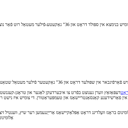
איז אַן אייַזן-פֿרײַער אַלומינום בראָנז צומיש פֿאַרפֿיגבאר אין ש
ראָט
 אין פאַרשידענע קאַנסאַנטריישאַנז און טעמפּעראַטורן. די צומיש איז נישט רעק
ERCUAL-A1