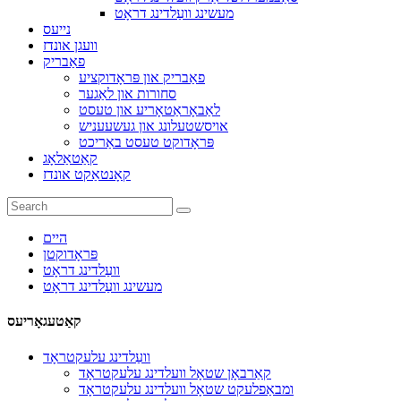
מעשינג וועַלדינג דראָט
נייעס
וועגן אונדז
פאַבריק
פאַבריק און פּראָדוקציע
סחורות און לאַגער
לאַבאָראַטאָריע און טעסט
אויסשטעלונג און געשעעניש
פּראָדוקט טעסט באַריכט
קאַטאַלאָג
קאָנטאַקט אונדז
היים
פּראָדוקטן
וועַלדינג דראָט
מעשינג וועַלדינג דראָט
קאַטעגאָריעס
וועַלדינג עלעקטראָד
קאַרבאָן שטאָל וועלדינג עלעקטראָד
ומבאַפלעקט שטאָל וועלדינג עלעקטראָד