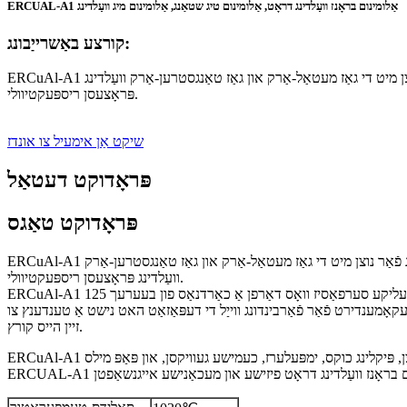
ERCUAL-A1 אַלומינום בראָנז וועַלדינג דראָט, אַלומינום טיג שטאַנג, אַלומינום מיג וועַלדינג
קורצע באַשרייַבונג:
ERCuAl-A1 אַלומינום בראָנז וועַלדינג דראָט איז אַן אייַזן-פֿרייַ, אַלומינום בראָנז צומיש בנימצא אין ספּולד דראָט און 36” נאַקעטע-פֿילער מעטאַל רוט פֿאַר נוצן מיט די גאַז מעטאַל-אַרק און גאַז טאַנגסטרען-אַרק וועַלדינג
פּראָצעסן ריספּעקטיוולי.
שיקט אַן אימעיל צו אונדז
פּראָדוקט דעטאַל
פּראָדוקט טאַגס
פּולעד דראָט און 36” נאַקעטער פֿילער מעטאַל שטאַנג פֿאַר נוצן מיט די גאַז מעטאַל-אַרק און גאַז טאַנגסטרען-אַרק
וועַלדינג פּראָצעסן ריספּעקטיוולי.
דעפּאַזאַץ ווערן גענוצט בפֿרט צו איבערדעקן לאַגער און טראָגן-קעגנשטעליקע סערפאַסיז וואָס דאַרפן אַ כאַרדנאַס פון בעערעך 125 BHN און צו אַנטקעגנשטעלנ זיך קעראָוזשאַן
אָמענדירט פֿאַר פֿאַרבינדונג ווייַל די דעפּאַזאַט האט נישט אַ טענדענץ צו
זיין הייס קורץ.
 אַלומינום בראָנז וועַלדינג דראָט פיזישע און מעכאַנישע אייגנשאַפטן