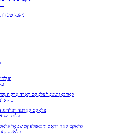
ERNiFeCr-1 ניקאַל צומיש וועלדינג דראָט, ניקאַל טי
ניק
ניקעל צומיש ווע
E71T-11 קאַרבאָן שטאָל פלאַקס קאָרד אַרק וועלדינג עלעקטראָד...
AWS: E81T1-Ni1C-JH4, E81T1-C1A4-Ni1-H4 פלאַקס-קאָרעד ווע...
AWS קלאַס E308HT1-1/T1-4 פלאַקס קאָר דראָט ומבאַפלעקט שטאָל...