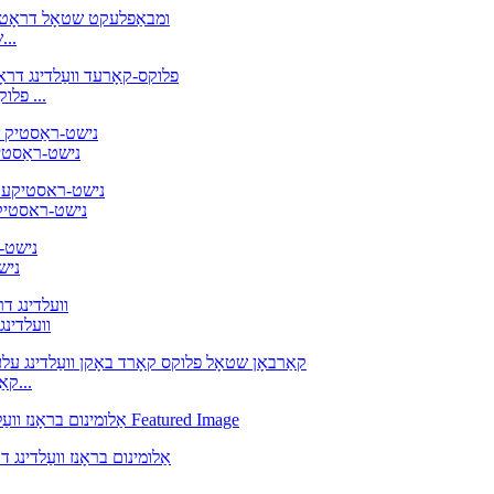
פלוקס קאָרד וועַלדינג דראָט, גראַד: A 5.22 E308L T1-1 שט...
ומבאַפלעקט שטאָל פלוקס קאָרד דראָט E309LT-1 פלוקס-קאָרד ...
AWS E310T1-1/4 
WS A5.22 E312T-1
T1-1
נישט-ראַסטיק שטאָל פלוקס קאָרד דר
E71T-GS A5.20, קאַרבאָן שטאָל פלוקס קאָרד אַרק וועלדינג ע...