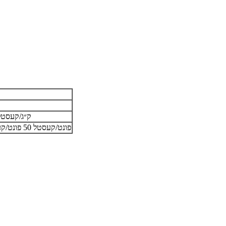
5 ק״ג/קעסטל 25 ק״ג/קעסטל 10 ק״ג/פלעסטיק
10 פונט/קעסטל 50 פונט/קעסטל 10 קילאָגראַם/פּלאַסטיק פּאַקעט