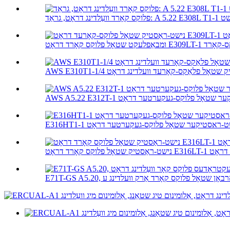
נישט-ראַסטיק שטאָל פלאַקס-קאָרעד וועלדינג דראָט
A נישט-ראסטיקער שטאָל פלוקס-געקערטער דראָט
E316H נישט-ראסטיקער שטאָל פלוקס-געקערטער דראָט
אָט E316LT-1 וועלדינג דראָט