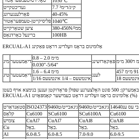
סאָלידס-טעמפּעראַטור
1030℃
7.7 ק״ג/ד״מ³
געדיכטקייט
40-45%
פֿאַרלענגערונג
פליסיקייטן-טעמפּעראַטור
1040℃
380-450N/ממ²
ציען שטאַרקייט
100HB
ברינעל כאַרדנאַס
ERCUAL-A1 אַלומינום בראָנז וועַלדינג דראָט פּאַקינג
0.8 – 2.0 מ״מ
פּאַקאַדזשינג
דיאַמעטער
מיג
0.030″-5/64″
1.6 – 6.4 מ״מ
לענג
דיאַמעטער
טיג
1/16 אינטשעס – 1/4 אינטשעס
ERCUAL-A1 אַלומינום בראָנז וועַלדינג דראָט כעמישער קאָמפּאָזיט (%)
בי עס ענ14640
גיגאבייט/ט9460
גיגאבייט/ט9460
ISO24373
סטאַנדאַרט
Cu6100
SCu6100A
SCu6100
Cu6100
קלאַס
CuAl8
CuAl8
CuAl7
CuAl7
צומיש
באַל.
באַל.
באַל.
באַל.
Cu
Al
6.0-8.5
6.0-8.5
7.0-9.0
6.0-9.5