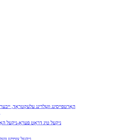
ד132 