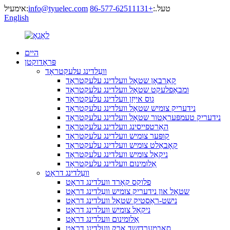
טעל.:
+86-577-62511131
info@tyuelec.com
אימעיל:
English
היים
פּראָדוקטן
וועַלדינג עלעקטראָד
קאַרבאָן שטאָל וועלדינג עלעקטראָד
ומבאַפלעקט שטאָל וועלדינג עלעקטראָד
גוס אייַזן וועלדינג עלעקטראָד
נידעריק צומיש שטאָל וועלדינג עלעקטראָד
נידעריק טעמפּעראַטור שטאָל וועלדינג עלעקטראָד
האַרטפייסינג וועלדינג עלעקטראָד
קופּער צומיש וועלדינג עלעקטראָד
קאָבאַלט צומיש וועלדינג עלעקטראָד
ניקאַל צומיש וועלדינג עלעקטראָד
אַלומינום וועלדינג עלעקטראָד
וועַלדינג דראָט
פלוקס קאָרד וועלדינג דראָט
שטאָל און נידעריק צומיש וועַלדינג דראָט
נישט-ראַסטיק שטאָל וועלדינג דראָט
ניקאַל צומיש וועלדינג דראָט
אַלומינום וועלדינג דראָט
סאַבמערדזשד אַרק וועלדינג דראָט