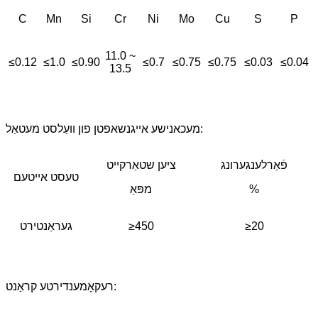
C
Mn
Si
Cr
Ni
Mo
Cu
S
P
11.0 ~
≤0.12
≤1.0
≤0.90
≤0.7
≤0.75
≤0.75
≤0.03
≤0.04
13.5
מעכאנישע אייגנשאפטן פון וועַלסט מעטאַל:
פֿאַרלענגערונג
ציען שטאַרקייט
טעסט אייטעם
%
מפּאַ
≥20
≥450
געראַנטירט
רעקאָמענדירטע קראַנט: