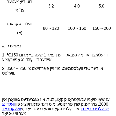
רוט דיאַמעטער
3.2
4.0
5.0
מ״מ
וועלדינג קראַנט
80 ~ 120
100 ~ 160
150 ~ 200
(א)
באַמערקונג:
1. די עלעקטראָד מוז געבאַקן ווערן פֿאַר 1 שעה ביי אַרום 150℃
איידער די וועַלדינג אָפּעראַציע;
2. די וועַלסטמענט מוז זיין פאָרהייצט צו 250 ~ 350°C איידער
וועַלסט.
ווענזשאָו טיאַניו עלעקטראָניק קאָו., לטד. איז געגרינדעט געוואָרן אין
2000. מיר זענען שוין פאַרנומען מיט דער פּראָדוקציע פון
וועַלדינג
שוועַלדינג ראַדס
, און וועַלדינג קאָנסומאַבלעס פֿאַר
s,
עלעקטראָד
מער ווי 20 יאָר.