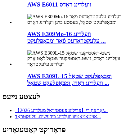
AWS E6011 וועַלדינג ראַדס
AWS E309Mo-16 וועַלדינג
עלעקטראָדעס פֿאַר ומבאַפלעקט ...
AWS E309L-15 ומבאַפלעקט שטאָל
וועַלדינג ראַדז, ומבאַפלעקט שטאָל ...
לעצטע נייעס
【2026 פרילינג פעסטיוואַל מעלדונג】יאָר פון די...
אויטאמאטיוו וועַלדינג כידעשים: עלעקטראָד...
פּראָדוקט קאַטעגאָריע