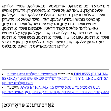
אונדזערע הויפּט פּראָדוקטן אַרייַננעמען ומבאַפלעקט שטאָל וועַלדינג
עלעקטראָדן, טשאַד שטאָל וועַלדינג עלעקטראָדן, נידעריק צומיש
וועַלדינג עלעקטראָדן, סורפאַסינג וועַלדינג עלעקטראָדן, ניקאַל און
קאָבאַלט צומיש וועַלדינג עלעקטראָדן, מילד שטאָל און נידעריק
צומיש וועַלדינג דראָטן, ומבאַפלעקט שטאָל וועַלדינג דראָטן,
גאַז-שילדעד פלאַקס קאָרד דראָטן, אַלומינום וועַלדינג דראָטן,
סאַבמערדזשד אַרק וועַלדינג דראָטן, ניקאַל און קאָבאַלט צומיש
וועַלדינג דראָטן, מעש וועַלדינג דראָטן, TIG און MIG וועַלדינג דראָטן,
טאַנגסטאַן עלעקטראָדן, טשאַד גאָוגינג עלעקטראָדן, און אנדערע
וועַלדינג אַקסעסאָריעס און קאָנסומאַבלעס.
פריערדיג:
האַרטפייסינג וועַלדינג עלעקטראָד DIN 8555 (E10-UM-
65-GRZ) ייבערפלאַך וועַלדינג שטאַנג טיפּ נומער: TY-C LEDURIT 67
באָגן וועַלדינג שטעקן
AWS E410NiMo -15 נישט-ראסטיקער שטאָל שווייס
ווייטער:
עלעקטראָד מיט נידעריק הידראָגען סאָדיום קאָוטינג, באָגן שווייס שטעקן
פֿאַרבונדענע פּראָדוקטן