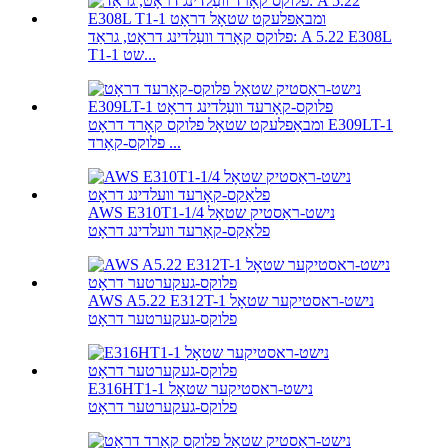
פלוקס קאָרד וועַלדינג דראָט, גראַד: A 5.22 E308L
T1-1 שט...
ומבאַפלעקט שטאָל פלוקס קאָרד דראָט E309LT-1
פלוקס-קאָרד ...
AWS E310T1-1/4 נישט-ראַסטיק שטאָל
פלאַקס-קאָרעד וועלדינג דראָט
AWS A5.22 E312T-1 נישט-ראסטיקער שטאָל
פלוקס-געקערטער דראָט
E316HT1-1 נישט-ראסטיקער שטאָל
פלוקס-געקערטער דראָט