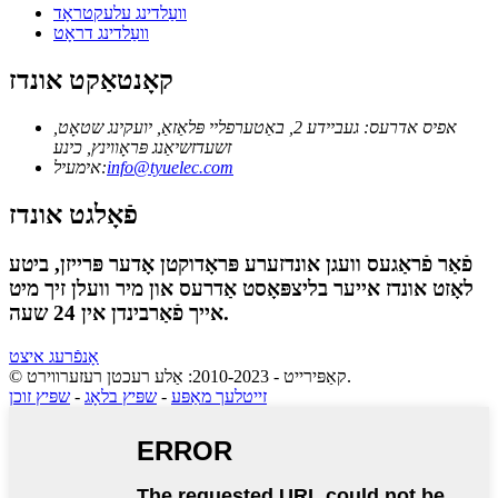
וועַלדינג עלעקטראָד
וועַלדינג דראָט
קאָנטאַקט אונדז
אפיס אדרעס: געביידע 2, באַטערפליי פּלאַזאַ, יועקינג שטאָט,
זשעדזשיאַנג פּראָווינץ, כינע
info@tyuelec.com
אימעיל:
פֿאָלגט אונדז
פֿאַר פֿראַגעס וועגן אונדזערע פּראָדוקטן אָדער פּרייזן, ביטע
לאָזט אונדז אייער בליצפּאָסט אַדרעס און מיר וועלן זיך מיט
אייך פֿאַרבינדן אין 24 שעה.
אָנפֿרעג איצט
© קאַפּירייט - 2010-2023: אַלע רעכטן רעזערווירט.
זייטלעך מאַפּע
-
שפּיץ בלאָג
-
שפּיץ זוכן