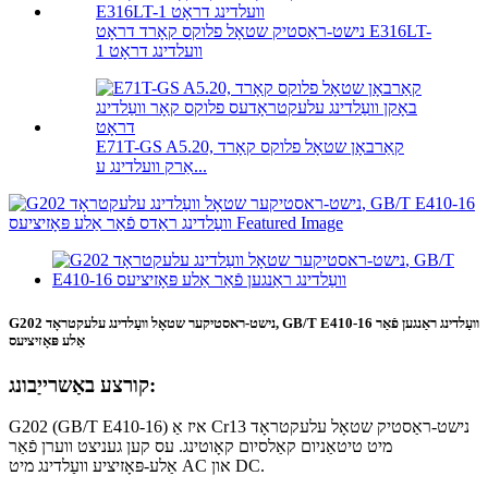
נישט-ראַסטיק שטאָל פלוקס קאָרד דראָט E316LT-
1 וועלדינג דראָט
E71T-GS A5.20, קאַרבאָן שטאָל פלוקס קאָרד
אַרק וועלדינג ע...
G202 נישט-ראסטיקער שטאָל וועַלדינג עלעקטראָד, GB/T E410-16 וועַלדינג ראַנגען פֿאַר
אַלע פּאָזיציעס
קורצע באַשרייַבונג:
G202 (GB/T E410-16) איז אַ Cr13 נישט-ראַסטיק שטאָל עלעקטראָד
מיט טיטאַניום קאַלסיום קאָוטינג. עס קען געניצט ווערן פֿאַר
אַלע-פּאָזיציע וועַלדינג מיט AC און DC.