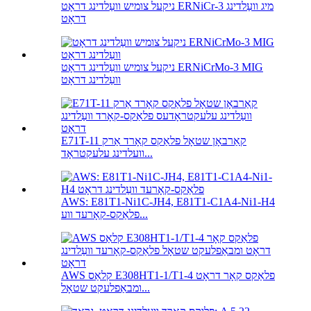
ניקעל צומיש וועַלדינג דראָט ERNiCr-3 מיג וועַלדינג
דראָט
ניקעל צומיש וועַלדינג דראָט ERNiCrMo-3 MIG
וועַלדינג דראָט
E71T-11 קאַרבאָן שטאָל פלאַקס קאָרד אַרק
וועלדינג עלעקטראָד...
AWS: E81T1-Ni1C-JH4, E81T1-C1A4-Ni1-H4
פלאַקס-קאָרעד ווע...
AWS קלאַס E308HT1-1/T1-4 פלאַקס קאָר דראָט
ומבאַפלעקט שטאָל...