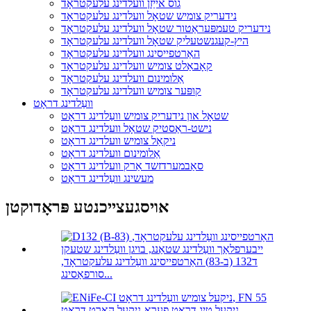
גוס אייַזן וועלדינג עלעקטראָד
נידעריק צומיש שטאָל וועלדינג עלעקטראָד
נידעריק טעמפּעראַטור שטאָל וועלדינג עלעקטראָד
היץ-קעגנשטעליק שטאָל וועלדינג עלעקטראָד
האַרטפייסינג וועלדינג עלעקטראָד
קאָבאַלט צומיש וועלדינג עלעקטראָד
אַלומינום וועלדינג עלעקטראָד
קופּער צומיש וועלדינג עלעקטראָד
וועַלדינג דראָט
שטאָל און נידעריק צומיש וועַלדינג דראָט
נישט-ראַסטיק שטאָל וועלדינג דראָט
ניקאַל צומיש וועלדינג דראָט
אַלומינום וועלדינג דראָט
סאַבמערדזשד אַרק וועלדינג דראָט
מעשינג וועַלדינג דראָט
אויסגעצייכנטע פּראָדוקטן
ד132 (ב-83) האַרטפייסינג וועַלדינג עלעקטראָד,
סורפאַסינג...