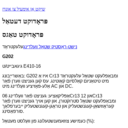
שיקט אַן אימעיל צו אונדז
פּראָדוקט דעטאַל
פּראָדוקט טאַגס
נישט-ראַסטיק שטאָל וועלדינג
עלעקטראָד
G202
גיגאבייט/ט E410-16
באַשרייַבונג: G202 איז אַ Cr13 ומבאַפלעקט שטאָל עלעקטראָד
מיט טיטאַניום קאַלסיום קאָוטינג. עס קען געניצט ווערן פֿאַר
אַלע-פּאָזיציע וועַלדינג מיט AC און DC.
אַפּליקאַציע: געניצט פֿאַר וועַלדינג 06Cr13 און 12Cr13
ומבאַפלעקט שטאָל סטרוקטורן, און קען אויך געניצט ווערן פֿאַר
קעראָוזשאַן-קעגנשטעליק און טראָגן-קעגנשטעליק ייבערפלאַך
סורפאַסינג.
כעמישע צוזאמענשטעלונג פון וועַלסט מעטאַל (%):