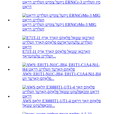
ניקעל צומיש וועַלדינג דראָט ERNiCr-3 מיג וועַלדינג
דראָט
ניקעל צומיש וועַלדינג דראָט ERNiCrMo-3 MIG
וועַלדינג דראָט
E71T-11 קאַרבאָן שטאָל פלאַקס קאָרד אַרק
וועלדינג עלעקטראָד...
AWS: E81T1-Ni1C-JH4, E81T1-C1A4-Ni1-H4
פלאַקס-קאָרעד ווע...
AWS קלאַס E308HT1-1/T1-4 פלאַקס קאָר דראָט
ומבאַפלעקט שטאָל...