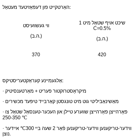
האַרטקייט פון דעפּאַזיטעד מעטאַל:
1 שיכט אויף שטאָל מיט
ווי געשוועיסט
C=0.5%
(ה.ב.)
(ה.ב.)
370
420
אַלגעמיינע קעראַקטעריסטיקס:
· מיקראָסטרוקטור פעריט + מאַרטענסיטיק
· מאַשינאַביליטי גוט מיט טונגסטן קאַרבייד טיפּעד מכשירים
· פאָרהייצן פאָרהייצן שווערע טיילן און העכער-טענסאַל שטאָל צו
250-350 ℃
· ווידער-טריקענען ווידער-טריקענען פֿאַר 2 שעה ביי 300℃ איידער
נוצן.