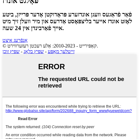
פֿאָלגט אונדז
פֿאַר פֿראַגעס וועגן אונדזערע פּראָדוקטן אָדער פּרייזן, ביטע
לאָזט אונדז אייער בליצפּאָסט אַדרעס און מיר וועלן זיך מיט
אייך פֿאַרבינדן אין 24 שעה.
אָנפֿרעג איצט
© קאַפּירייט - 2010-2023: אַלע רעכטן רעזערווירט.
זייטלעך מאַפּע
-
שפּיץ בלאָג
-
שפּיץ זוכן