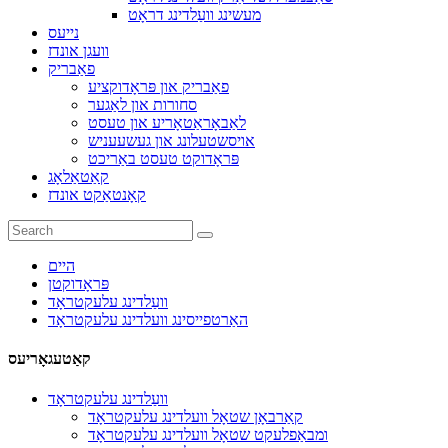
מעשינג וועַלדינג דראָט
נייעס
וועגן אונדז
פאַבריק
פאַבריק און פּראָדוקציע
סחורות און לאַגער
לאַבאָראַטאָריע און טעסט
אויסשטעלונג און געשעעניש
פּראָדוקט טעסט באַריכט
קאַטאַלאָג
קאָנטאַקט אונדז
היים
פּראָדוקטן
וועַלדינג עלעקטראָד
האַרטפייסינג וועלדינג עלעקטראָד
קאַטעגאָריעס
וועַלדינג עלעקטראָד
קאַרבאָן שטאָל וועלדינג עלעקטראָד
ומבאַפלעקט שטאָל וועלדינג עלעקטראָד