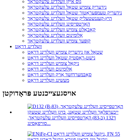
גוס אייַזן וועלדינג עלעקטראָד
נידעריק צומיש שטאָל וועלדינג עלעקטראָד
נידעריק טעמפּעראַטור שטאָל וועלדינג עלעקטראָד
היץ-קעגנשטעליק שטאָל וועלדינג עלעקטראָד
האַרטפייסינג וועלדינג עלעקטראָד
קאָבאַלט צומיש וועלדינג עלעקטראָד
אַלומינום וועלדינג עלעקטראָד
קופּער צומיש וועלדינג עלעקטראָד
וועַלדינג דראָט
שטאָל און נידעריק צומיש וועַלדינג דראָט
נישט-ראַסטיק שטאָל וועלדינג דראָט
ניקאַל צומיש וועלדינג דראָט
אַלומינום וועלדינג דראָט
סאַבמערדזשד אַרק וועלדינג דראָט
מעשינג וועַלדינג דראָט
אויסגעצייכנטע פּראָדוקטן
ד132 (ב-83) האַרטפייסינג וועַלדינג עלעקטראָד,
סורפאַסינג...