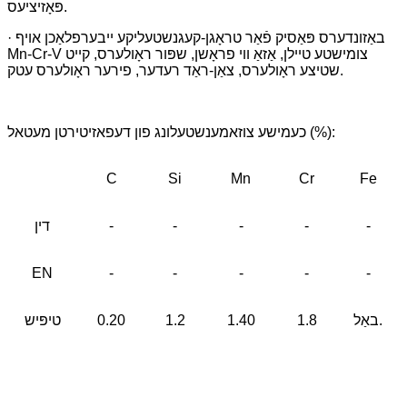
פּאָזיציעס.
· באַזונדערס פּאַסיק פֿאַר טראָגן-קעגנשטעליקע ייבערפלאַכן אויף
Mn-Cr-V צומישטע טיילן, אַזאַ ווי פראָשן, שפּור ראָולערס, קייט
שטיצע ראָולערס, צאַן-ראַד רעדער, פירער ראָולערס עטק.
כעמישע צוזאמענשטעלונג פון דעפאזיטירטן מעטאל (%):
C
Si
Mn
Cr
Fe
-
-
-
-
-
דין
EN
-
-
-
-
-
באַל.
1.8
1.40
1.2
0.20
טיפּיש