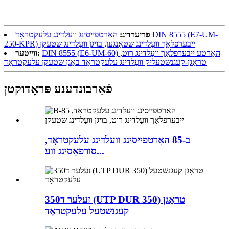
פריערדיג:
האַרטפייסינג וועַלדינג עלעקטראָד DIN 8555 (E7-UM-
250-KPR) ייבערפלאַך וועַלדינג שטאַנגען, בויגן וועַלדינג שטעקן
DIN 8555 (E6-UM-60) האַרטע ייבערפלאַך וועַלדינג רוט,
ווייטער:
טראָגן-קעגנשטעליק וועַלדינג עלעקטראָד באָגן שטעקן עלעקטראָד
פֿאַרבונדענע פּראָדוקטן
ב-85 האַרטפייסינג וועלדינג עלעקטראָד,
סורפאַסינג ווע...
זעלער ד350 (UTP DUR 350) טראָגן
קעגנשטעל עלעקטראָד