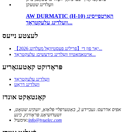
AW DURMATIC (H-10) האַרטפייסינג
וועַלדינג עלעקטראָד...
לעצטע נייעס
【2026 פרילינג פעסטיוואַל מעלדונג】יאָר פון די...
אויטאמאטיוו וועַלדינג כידעשים: עלעקטראָד...
פּראָדוקט קאַטעגאָריע
וועַלדינג עלעקטראָד
וועַלדינג דראָט
קאָנטאַקט אונדז
אפיס אדרעס: געביידע 2, באַטערפליי פּלאַזאַ, יועקינג שטאָט,
זשעדזשיאַנג פּראָווינץ, כינע
info@tyuelec.com
אימעיל: