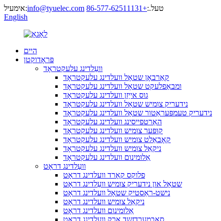
טעל.:
+86-577-62511131
info@tyuelec.com
אימעיל:
English
היים
פּראָדוקטן
וועַלדינג עלעקטראָד
קאַרבאָן שטאָל וועלדינג עלעקטראָד
ומבאַפלעקט שטאָל וועלדינג עלעקטראָד
גוס אייַזן וועלדינג עלעקטראָד
נידעריק צומיש שטאָל וועלדינג עלעקטראָד
נידעריק טעמפּעראַטור שטאָל וועלדינג עלעקטראָד
האַרטפייסינג וועלדינג עלעקטראָד
קופּער צומיש וועלדינג עלעקטראָד
קאָבאַלט צומיש וועלדינג עלעקטראָד
ניקאַל צומיש וועלדינג עלעקטראָד
אַלומינום וועלדינג עלעקטראָד
וועַלדינג דראָט
פלוקס קאָרד וועלדינג דראָט
שטאָל און נידעריק צומיש וועַלדינג דראָט
נישט-ראַסטיק שטאָל וועלדינג דראָט
ניקאַל צומיש וועלדינג דראָט
אַלומינום וועלדינג דראָט
סאַבמערדזשד אַרק וועלדינג דראָט