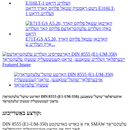
נישט-ראַסטיק שטאָל פלוקס קאָרד דראָט E316LT-
1 וועלדינג דראָט
E71T-GS A5.20, קאַרבאָן שטאָל פלוקס קאָרד
אַרק וועלדינג ע...
האַרטע שוועַל־עלעקטראָדן DIN 8555 (E1-UM-350) אויבערפלאַך־שוועַל־שטאַנגען,
טראָגן־קעגנשטעליק שטעקן־עלעקטראָד
קורצע באַשרייַבונג:
DIN 8555 (E1-UM-350) איז אַ באַזיש באדעקטע SMAW עלעקטראָד
פֿאַר ריס און טראָגן-קעגנשטעליק ייבערפלאַך.