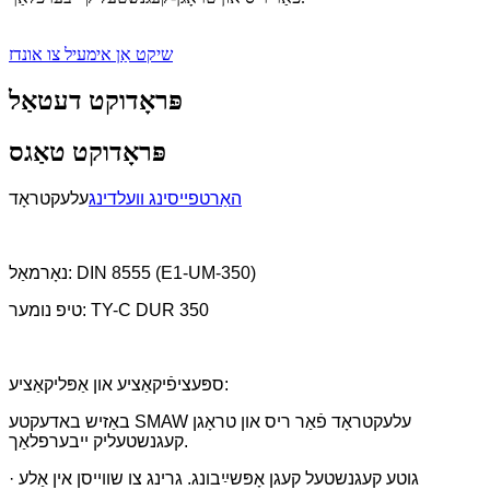
שיקט אַן אימעיל צו אונדז
פּראָדוקט דעטאַל
פּראָדוקט טאַגס
האַרטפייסינג וועלדינג
עלעקטראָד
נאָרמאַל: DIN 8555 (E1-UM-350)
טיפ נומער: TY-C DUR 350
ספּעציפֿיקאַציע און אַפּליקאַציע:
באַזיש באדעקטע SMAW עלעקטראָד פֿאַר ריס און טראָגן
קעגנשטעליק ייבערפלאַך.
· גוטע קעגנשטעל קעגן אָפּשײַבונג. גרינג צו שווייסן אין אַלע