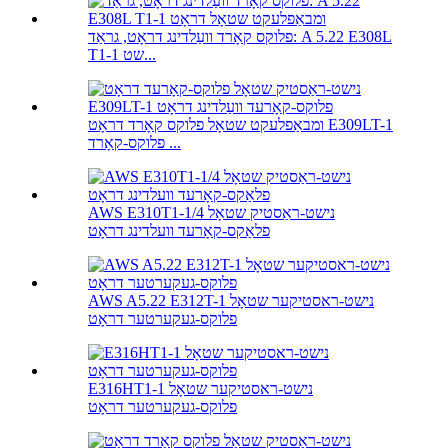
פלוקס קאָרד וועַלדינג דראָט, גראַד: A 5.22 E308L
T1-1 שט...
ומבאַפלעקט שטאָל פלוקס קאָרד דראָט E309LT-1
פלוקס-קאָרד ...
AWS E310T1-1/4 נישט-ראַסטיק שטאָל
פלאַקס-קאָרעד וועלדינג דראָט
AWS A5.22 E312T-1 נישט-ראסטיקער שטאָל
פלוקס-געקערטער דראָט
E316HT1-1 נישט-ראסטיקער שטאָל
פלוקס-געקערטער דראָט