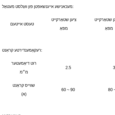
מעכאנישע אייגנשאפטן פון וועַלסט מעטאַל:
ן שטאַרקייט
ציען שטאַרקייט
טעסט אייטעם
מפּאַ
מפּאַ
רעקאָמענדירטע קראַנט:
רוט דיאַמעטער
2.5
3
מ״מ
שווייס קראַנט
60 ~ 90
80 
(א)