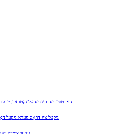
ד132 