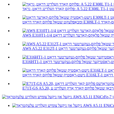
נישט-ראַסטיק שטאָל פלאַקס-קאָרעד וועלדינג דראָט
A נישט-ראסטיקער שטאָל פלוקס-געקערטער דראָט
E316H נישט-ראסטיקער שטאָל פלוקס-געקערטער דראָט
אָט E316LT-1 וועלדינג דראָט