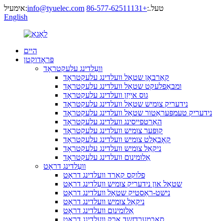
טעל.:
+86-577-62511131
info@tyuelec.com
אימעיל:
English
היים
פּראָדוקטן
וועַלדינג עלעקטראָד
קאַרבאָן שטאָל וועלדינג עלעקטראָד
ומבאַפלעקט שטאָל וועלדינג עלעקטראָד
גוס אייַזן וועלדינג עלעקטראָד
נידעריק צומיש שטאָל וועלדינג עלעקטראָד
נידעריק טעמפּעראַטור שטאָל וועלדינג עלעקטראָד
האַרטפייסינג וועלדינג עלעקטראָד
קופּער צומיש וועלדינג עלעקטראָד
קאָבאַלט צומיש וועלדינג עלעקטראָד
ניקאַל צומיש וועלדינג עלעקטראָד
אַלומינום וועלדינג עלעקטראָד
וועַלדינג דראָט
פלוקס קאָרד וועלדינג דראָט
שטאָל און נידעריק צומיש וועַלדינג דראָט
נישט-ראַסטיק שטאָל וועלדינג דראָט
ניקאַל צומיש וועלדינג דראָט
אַלומינום וועלדינג דראָט
סאַבמערדזשד אַרק וועלדינג דראָט