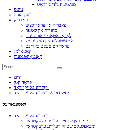
מעשינג וועַלדינג דראָט
נייעס
וועגן אונדז
פאַבריק
פאַבריק און פּראָדוקציע
סחורות און לאַגער
לאַבאָראַטאָריע און טעסט
אויסשטעלונג און געשעעניש
פּראָדוקט טעסט באַריכט
קאַטאַלאָג
קאָנטאַקט אונדז
היים
פּראָדוקטן
וועַלדינג עלעקטראָד
ניקאַל צומיש וועלדינג עלעקטראָד
קאַטעגאָריעס
וועַלדינג עלעקטראָד
קאַרבאָן שטאָל וועלדינג עלעקטראָד
ומבאַפלעקט שטאָל וועלדינג עלעקטראָד