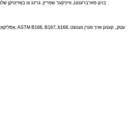
בויגן פארברענונג, ווייניקער שפּריץ, גרינג צו באַזייַטיקן שלאַ