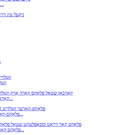
ERNiFeCr-1 ניקאַל צומיש וועלדינג דראָט, ניקאַל טי
ניק
ניקעל צומיש ווע
E71T-11 קאַרבאָן שטאָל פלאַקס קאָרד אַרק וועלדינג עלעקטראָד...
AWS: E81T1-Ni1C-JH4, E81T1-C1A4-Ni1-H4 פלאַקס-קאָרעד ווע...
AWS קלאַס E308HT1-1/T1-4 פלאַקס קאָר דראָט ומבאַפלעקט שטאָל...