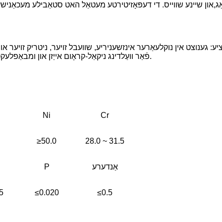
ג,
און שיינע שווייס. די דעפּאָזיטירטע מעטאַל האט סטאַבילע מעכאַנישע
פֿאַר וועַלדינג ניקאַל-קראָום אייַזן און ומבאַפלעקט שטאָל און סורפאַסינג קעראָוזשאַן-קעגנשטעליק לייַערס אויף שטאָל.
Ni
Cr
≥50.0
28.0 ~ 31.5
אַנדערע
P
5
≤0.020
≤0.5