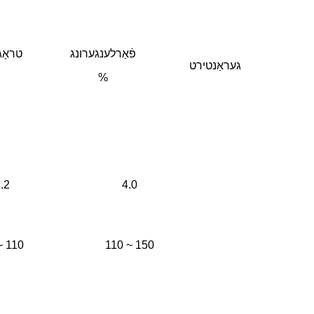
פֿאַרלענגערונג
טראָג
געראַנטירט
%
.2
4.0
~ 110
110 ~ 150