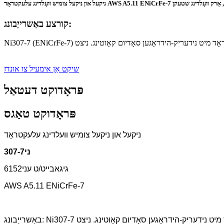
 ניקעל וועַלדינג ראַדז, אַרק וועַלדינג שטעקן
קורצע באַשרייַבונג:
שיקט אַן אימעיל צו אונדז
פּראָדוקט דעטאַל
פּראָדוקט טאַגס
ניקעל און ניקעל צומיש וועלדינג עלעקטראָד
ני307-7
גיגאבייט/ט עני6152
AWS A5.11 ENiCrFe-7