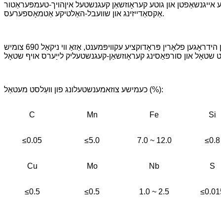
 אייגנשאַפטן און גוטע קעראָוזשאַן קעגנשטעל אין
הויך-טעמפּעראַטור
אַקסאַדייזינג און שוועבל-האַלטיקע אַטמאָספערעס.
אַפּליקאַציע: גענוצט אין נוקלעאַרער אינזשעניריע, שוועבל זויער, ניטריק זויער און הידראָגען פלאָרין פּראָדוקציע עקוויפּמענט, אַזאַ ווי ניקאַל 690 צומיש, ASTM B166, B167, b168, עטק., קענען אויך ווערן גענוצט
כעמישע צוזאמענשטעלונג פון וועַלסט מעטאַל (%):
C
Mn
Fe
Si
≤0.05
≤5.0
7.0 ~ 12.0
≤0.8
Cu
Mo
Nb
S
≤0.5
≤0.5
1.0 ~ 2.5
≤0.01