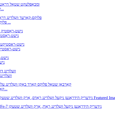
פלוקס קאָרד וועַלדינג דראָט, גראַד: A 5.22 E308L T1-1 שט...
ומבאַפלעקט שטאָל פלוקס קאָרד דראָט E309LT-1 פלוקס-קאָרד ...
AWS E310T1-1/4 
WS A5.22 E312T-1
T1-1
נישט-ראַסטיק שטאָל פלוקס קאָרד דר
E71T-GS A5.20, קאַרבאָן שטאָל פלוקס קאָרד אַרק וועלדינג ע...