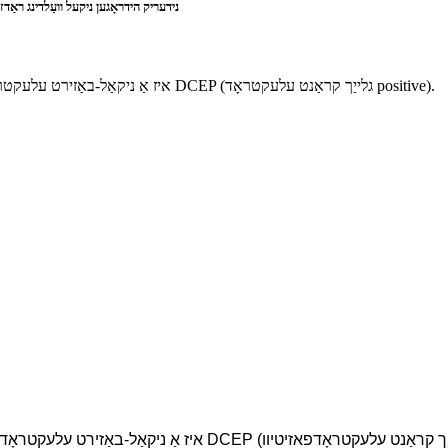
ניקעל און ניקעל צומיש וועַלדינג עלעקטראָד AWS A5.11 ENiCrFe-7 נידעריק הידראָגען
Ni307-7 (ENiCrFe-7) איז אַ ניקאַל-באַזירט עלעקטראָד מיט נידעריק-הידראָגען סאָדיום קאָוטינג. ניצט DCEP (גלייַך קראַנט עלעקטראָד positive).
Ni3 איז אַ ניקאַל-באַזירט עלעקטראָד מיט נידעריק-הידראָגען סאָדיום קאָוטינג. ניצט DCEP (גלייַך קראַנט עלעקטראָד
פאזיטיוו). עס האט אויסגעצייכנטע שווייס פאָרשטעלונג מיט סטאַבילער