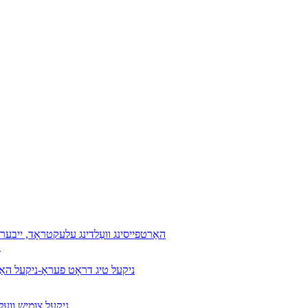
ד132 