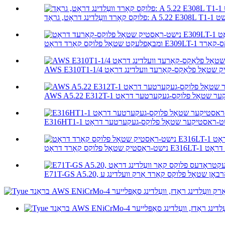
נישט-ראַסטיק שטאָל פלאַקס-קאָרעד וועלדינג דראָט
A נישט-ראסטיקער שטאָל פלוקס-געקערטער דראָט
E316H נישט-ראסטיקער שטאָל פלוקס-געקערטער דראָט
אָט E316LT-1 וועלדינג דראָט