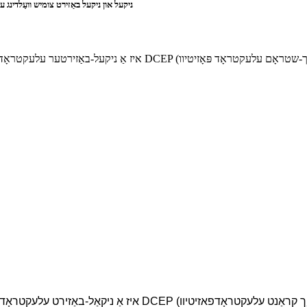
Tyue בראַנד AWS ENiCrMo-4 ניקעל און ניקעל באַזירט צומ
Ni3 איז אַ ניקאַל-באַזירט עלעקטראָד מיט נידעריק-הידראָגען סאָדיום קאָוטינג. ניצט DCEP (גלייַך קראַנט עלעקטראָד
פאזיטיוו). עס האט אויסגעצייכנטע שווייס פאָרשטעלונג מיט סטאַבילער