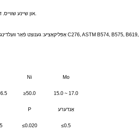
און שיינע שווייס. די מעכאנישע אייגנשאפטן פון די דעפאזיטירטע מעטאל זענען סטאביל.
אַפּליקאַציע: גענוצט פֿאַר וועַלדינג נידעריק-קאַרבאָן ניקעל-קראָום
Ni
Mo
16.5
≥50.0
15.0 ~ 17.0
אַנדערע
P
5
≤0.020
≤0.5