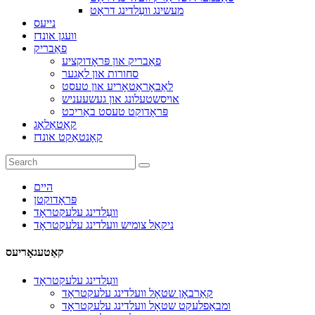
מעשינג וועַלדינג דראָט
נייעס
וועגן אונדז
פאַבריק
פאַבריק און פּראָדוקציע
סחורות און לאַגער
לאַבאָראַטאָריע און טעסט
אויסשטעלונג און געשעעניש
פּראָדוקט טעסט באַריכט
קאַטאַלאָג
קאָנטאַקט אונדז
היים
פּראָדוקטן
וועַלדינג עלעקטראָד
ניקאַל צומיש וועלדינג עלעקטראָד
קאַטעגאָריעס
וועַלדינג עלעקטראָד
קאַרבאָן שטאָל וועלדינג עלעקטראָד
ומבאַפלעקט שטאָל וועלדינג עלעקטראָד