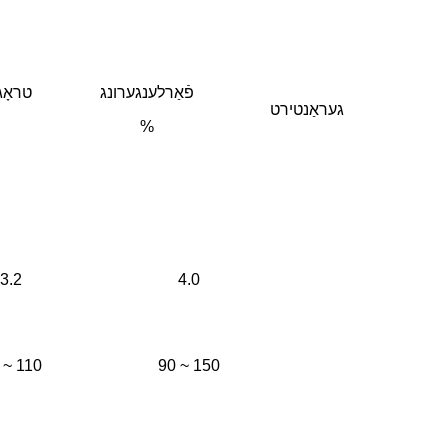
פֿאַרלענגערונג
טראָג
געראַנטירט
%
3.2
4.0
 ~ 110
90 ~ 150