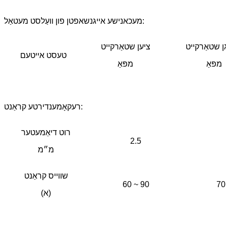
מעכאנישע אייגנשאפטן פון וועַלסט מעטאַל:
ן שטאַרקייט
ציען שטאַרקייט
טעסט אייטעם
מפּאַ
מפּאַ
רעקאָמענדירטע קראַנט:
רוט דיאַמעטער
2.5
מ״מ
שווייס קראַנט
60 ~ 90
70
(א)