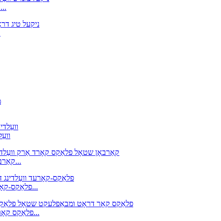
ERNiFeCr-1 ניקאַל צומיש וועלדינג דראָט, ניקאַל טי
ניק
ניקעל צומיש ווע
E71T-11 קאַרבאָן שטאָל פלאַקס קאָרד אַרק וועלדינג עלעקטראָד...
AWS: E81T1-Ni1C-JH4, E81T1-C1A4-Ni1-H4 פלאַקס-קאָרעד ווע...
AWS קלאַס E308HT1-1/T1-4 פלאַקס קאָר דראָט ומבאַפלעקט שטאָל...