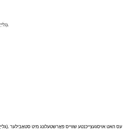
Ni327-4 (ENiCrMo-4) איז אַ ניקעל-באַזירטער עלעקטראָד מיט אַ נידעריק-הידראָגען סאָדיום קאָוטינג. ניצט DCEP (גלייַך-שטראָם עלעקטראָד פּאָזיטיוו).
באַשרייַבונג: 27-4