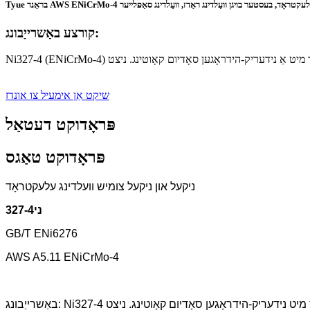
יש וועַלדינג עלעקטראָד, בעסטער בויגן וועַלדינג ראַדז, וועַלדינג סאַפּלייער
קורצע באַשרייַבונג:
שיקט אַן אימעיל צו אונדז
פּראָדוקט דעטאַל
פּראָדוקט טאַגס
ניקעל און ניקעל צומיש וועלדינג עלעקטראָד
ני327-4
GB/T ENi6276
AWS A5.11 ENiCrMo-4