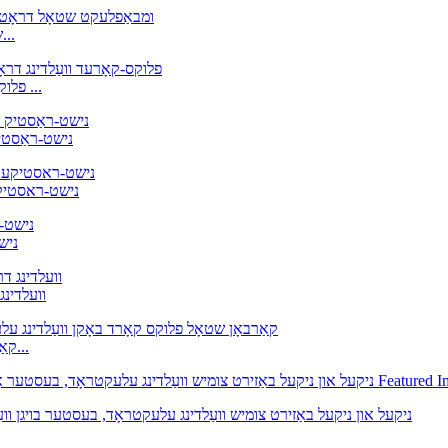
פלוקס קאָרד וועַלדינג דראָט, גראַד: A 5.22 E308L T1-1 שט...
ומבאַפלעקט שטאָל פלוקס קאָרד דראָט E309LT-1 פלוקס-קאָרד ...
AWS E310T1-1/4 
WS A5.22 E312T-1
T1-1
נישט-ראַסטיק שטאָל פלוקס קאָרד דר
E71T-GS A5.20, קאַרבאָן שטאָל פלוקס קאָרד אַרק וועלדינג ע...