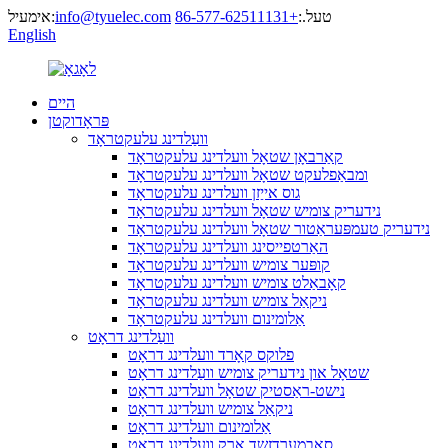
טעל.:
+86-577-62511131
info@tyuelec.com
אימעיל:
English
היים
פּראָדוקטן
וועַלדינג עלעקטראָד
קאַרבאָן שטאָל וועלדינג עלעקטראָד
ומבאַפלעקט שטאָל וועלדינג עלעקטראָד
גוס אייַזן וועלדינג עלעקטראָד
נידעריק צומיש שטאָל וועלדינג עלעקטראָד
נידעריק טעמפּעראַטור שטאָל וועלדינג עלעקטראָד
האַרטפייסינג וועלדינג עלעקטראָד
קופּער צומיש וועלדינג עלעקטראָד
קאָבאַלט צומיש וועלדינג עלעקטראָד
ניקאַל צומיש וועלדינג עלעקטראָד
אַלומינום וועלדינג עלעקטראָד
וועַלדינג דראָט
פלוקס קאָרד וועלדינג דראָט
שטאָל און נידעריק צומיש וועַלדינג דראָט
נישט-ראַסטיק שטאָל וועלדינג דראָט
ניקאַל צומיש וועלדינג דראָט
אַלומינום וועלדינג דראָט
סאַבמערדזשד אַרק וועלדינג דראָט