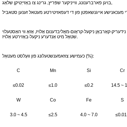
בויגן פארברענונג, ווייניקער שפּריץ, גרינג צו באַזייַטיקן שלאַג,
-מאָליבדענום אַלויז, אַזאַ ווי האַסטעלוי C276, ASTM B574, B575, B619, B622, B626, און קען אויך גענוצט ווערן פֿאַר וועַלדינג פֿאַרשידענע
שטאָל מיט אַנדערע ניקעל-באַזירטע אַלויז.
כעמישע צוזאמענשטעלונג פון וועַלסט מעטאַל (%):
C
Mn
Si
Cr
≤0.02
≤1.0
≤0.2
14.5 ~ 
W
Co
Fe
S
3.0 ~ 4.5
≤2.5
4.0 ~ 7.0
≤0.01